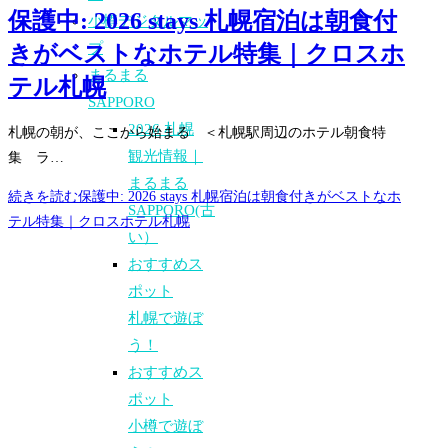
保護中: 2026 stays 札幌宿泊は朝食付
小樽デジタルマッ
プ
きがベストなホテル特集｜クロスホ
まるまる
テル札幌
SAPPORO
2026 札幌
札幌の朝が、ここから始まる ＜札幌駅周辺のホテル朝食特
観光情報｜
集 ラ…
まるまる
続きを読む
保護中: 2026 stays 札幌宿泊は朝食付きがベストなホ
SAPPORO(古
テル特集｜クロスホテル札幌
い）
おすすめス
ポット
札幌で遊ぼ
う！
おすすめス
ポット
小樽で遊ぼ