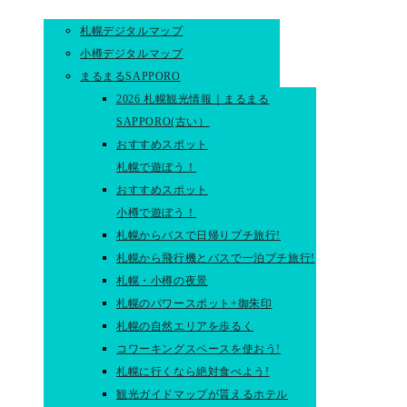
札幌デジタルマップ
小樽デジタルマップ
まるまるSAPPORO
2026 札幌観光情報｜まるまる
SAPPORO(古い）
おすすめスポット
札幌で遊ぼう！
おすすめスポット
小樽で遊ぼう！
札幌からバスで日帰りプチ旅行!
札幌から飛行機とバスで一泊プチ旅行!
札幌・小樽の夜景
札幌のパワースポット+御朱印
札幌の自然エリアを歩るく
コワーキングスペースを使おう!
札幌に行くなら絶対食べよう!
観光ガイドマップが貰えるホテル