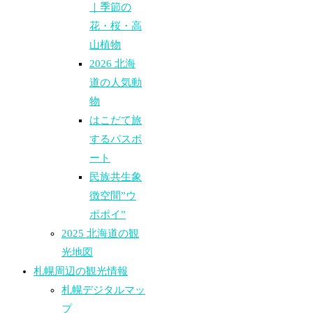
｜季節の
花・桜・高
山植物
2026 北海
道の人気動
物
はこだて旅
するパスポ
ート
民族共生象
徴空間”ウ
ポポイ”
2025 北海道の観
光地図
札幌周辺の観光情報
札幌デジタルマッ
プ