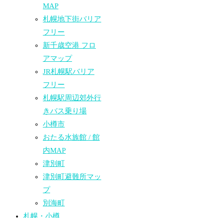
MAP
札幌地下街バリア
フリー
新千歳空港 フロ
アマップ
JR札幌駅バリア
フリー
札幌駅周辺郊外行
きバス乗り場
小樽市
おたる水族館 / 館
内MAP
津別町
津別町避難所マッ
プ
別海町
札幌・小樽