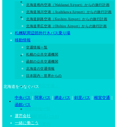
釧路空港
北海道稚内空港（Wakkanai Airport）からの旅行計画
中標津空港エリア
北海道旭川空港（Asahikawa Airport）からの旅行計画
根室中標津空港・
北海道釧路空港（Kushiro Airport）からの旅行計画
空港情報
北海道帯広空港（Obihiro Airport）からの旅行計画
釧路空港
札幌駅周辺郊外行きバス乗り場
（Kushiro
移動情報
交通情報一覧
Airport）
札幌の公共交通機関
北海道帯広空港
函館の公共交通機関
（Obihiro
北海道の交通情報
Airport）からの旅
日本国内・世界からの
行計画
とかち帯広空港・
北海道をつなぐバス
空港情報
中央バス
｜
阿寒バス
｜
網走バス
｜
斜里バス
｜
根室交通
｜
移動情報
函館バス
移動情報一覧
運営会社
札幌駅周辺バスの
一緒に働こう
りばのご案内