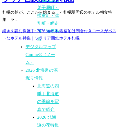
弟子屈町・
札幌の朝が、ここから始まる ＜札幌駅周辺のホテル朝食特
根室町・津
集 ラ…
別町・網走
市・知床半
続きを読む
保護中: 2026 stays 札幌宿泊は朝食付きコースがベス
トなホテル特集｜ソラリア西鉄ホテル札幌
島
デジタルマップ
Gnome®（ノー
ム）
2026 北海道の深
堀り情報
北海道の四
季｜北海道
の季節を写
真で紹介
2026 北海
道の花特集