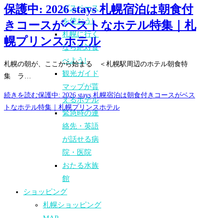
保護中: 2026 stays 札幌宿泊は朝食付
グスペース
を使おう!
きコースがベストなホテル特集｜札
札幌に行く
幌プリンスホテル
なら絶対食
べよう!
札幌の朝が、ここから始まる ＜札幌駅周辺のホテル朝食特
観光ガイド
集 ラ…
マップが貰
続きを読む
保護中: 2026 stays 札幌宿泊は朝食付きコースがベス
えるホテル
トなホテル特集｜札幌プリンスホテル
緊急時の連
絡先・英語
が話せる病
院・医院
おたる水族
館
ショッピング
札幌ショッピング