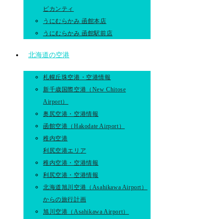
ピカンティ
うにむらかみ 函館本店
うにむらかみ 函館駅前店
北海道の空港
札幌丘珠空港・空港情報
新千歳国際空港（New Chitose
Airport）
奥尻空港・空港情報
函館空港（Hakodate Airport）
稚内空港
利尻空港エリア
稚内空港・空港情報
利尻空港・空港情報
北海道旭川空港（Asahikawa Airport）
からの旅行計画
旭川空港（Asahikawa Airport）