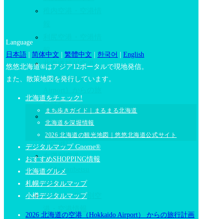
稚内空港・空港情
報
利尻空港・空港情
Language
報
日本語
|
简体中文
|
繁體中文
|
한국어
|
English
北海道旭川空港
悠悠北海道®はアジア12ポータルで現地発信。
（Asahikawa
また、散策地図を発行しています。
Airport）からの旅
北海道をチェック!
行計画
まち歩きガイド｜まるまる北海道
旭川空港
北海道を深堀情報
（Asahikawa
2026 北海道の観光地図｜悠悠北海道公式サイト
Airport）
デジタルマップ Gnome®
女満別空港
おすすめSHOPPING情報
（Memanbetsu
北海道グルメ
Airport）
札幌デジタルマップ
オホーツク紋別空
小樽デジタルマップ
港・空港情報
2026 北海道の空港（Hokkaido Airport） からの旅行計画