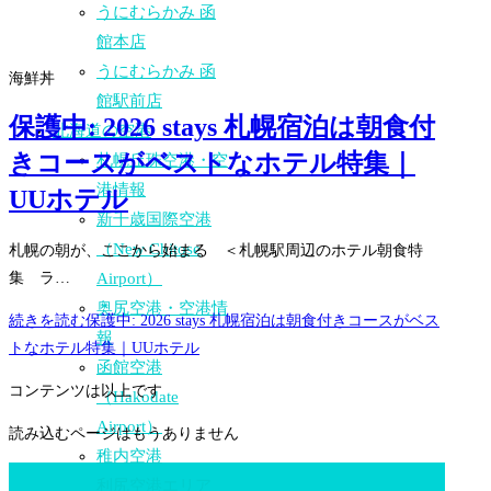
うにむらかみ 函
館本店
うにむらかみ 函
海鮮丼
館駅前店
保護中: 2026 stays 札幌宿泊は朝食付
北海道の空港
きコースがベストなホテル特集｜
札幌丘珠空港・空
港情報
UUホテル
新千歳国際空港
（New Chitose
札幌の朝が、ここから始まる ＜札幌駅周辺のホテル朝食特
集 ラ…
Airport）
奥尻空港・空港情
続きを読む
保護中: 2026 stays 札幌宿泊は朝食付きコースがベス
報
トなホテル特集｜UUホテル
函館空港
コンテンツは以上です
（Hakodate
Airport）
読み込むページはもうありません
稚内空港
利尻空港エリア