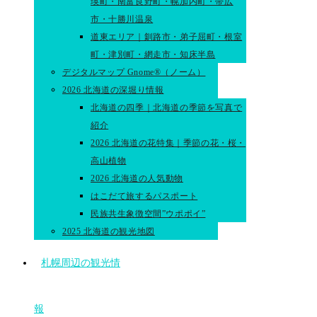
瑛町・南富良野町・幌加内町・帯広
市・十勝川温泉
道東エリア｜釧路市・弟子屈町・根室
町・津別町・網走市・知床半島
デジタルマップ Gnome®（ノーム）
2026 北海道の深堀り情報
北海道の四季｜北海道の季節を写真で
紹介
2026 北海道の花特集｜季節の花・桜・
高山植物
2026 北海道の人気動物
はこだて旅するパスポート
民族共生象徴空間”ウポポイ”
2025 北海道の観光地図
札幌周辺の観光情
報