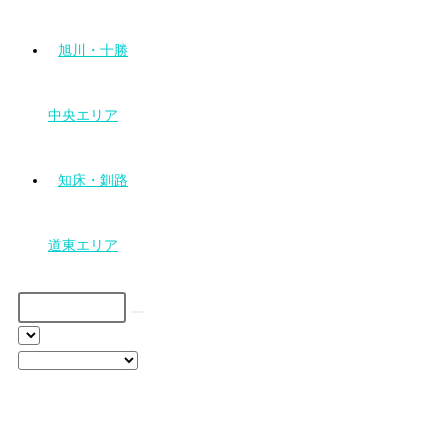
旭川・十勝
中央エリア
知床・釧路
道東エリア