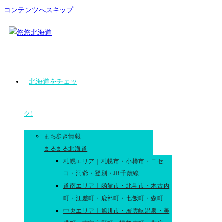
コンテンツへスキップ
北海道をチェッ
ク!
まち歩き情報
まるまる北海道
札幌エリア｜札幌市・小樽市・ニセ
コ・洞爺・登別・JR千歳線
道南エリア｜函館市・北斗市・木古内
町・江差町・鹿部町・七飯町・森町
中央エリア｜旭川市・層雲峡温泉・美