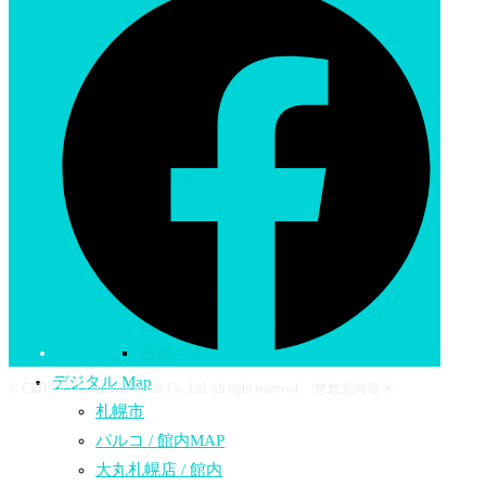
から北海道
へ
日本国内の
航路
世界からの
航路​
北海道をつなぐバ
ス
中央バス
阿寒バス
網走バス株
式会社
函館バス
デジタル Map
© CEDARS Communications Co.,Ltd. all right reserved. 悠悠北海道 ®
札幌市
パルコ / 館内MAP
大丸札幌店 / 館内