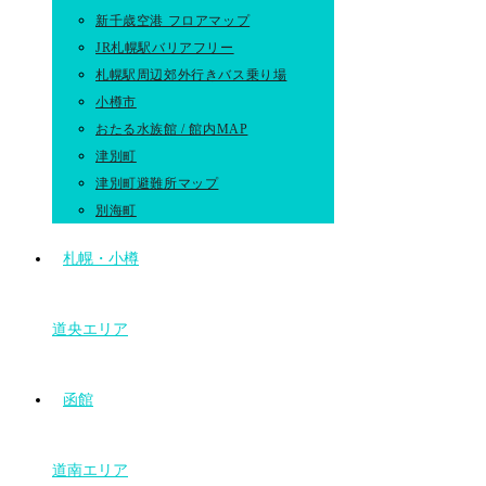
新千歳空港 フロアマップ
JR札幌駅バリアフリー
札幌駅周辺郊外行きバス乗り場
小樽市
おたる水族館 / 館内MAP
津別町
津別町避難所マップ
別海町
札幌・小樽
道央エリア
函館
道南エリア