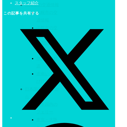
スタッフ紹介
北海道の交通情報
札幌市の交
この記事を共有する
通情報
函館市の交
通情報
都市間高速
バス
JR北海道鉄
道
道南いさり
び鉄道
日本国内・世界か
ら
日本国内の
フェリー
東京・大阪