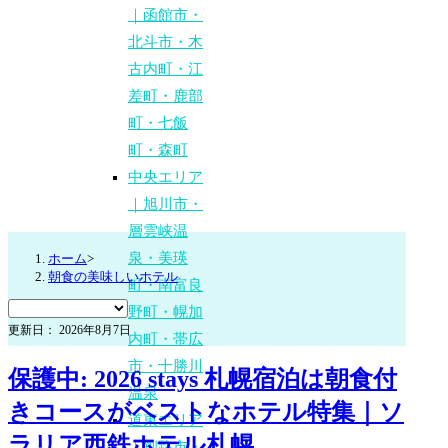
｜函館市・
北斗市・木
古内町・江
差町・鹿部
町・七飯
町・森町
中央エリア
｜旭川市・
層雲峡温
泉・美瑛
ホーム
>
朝食の美味しいホテル
町・南富良
野町・幌加
更新日： 2026年8月7日
内町・帯広
市・十勝川
保護中: 2026 stays 札幌宿泊は朝食付
温泉
きコースがベストなホテル特集｜ソ
道東エリア
ラリア西鉄ホテル札幌
｜釧路市・