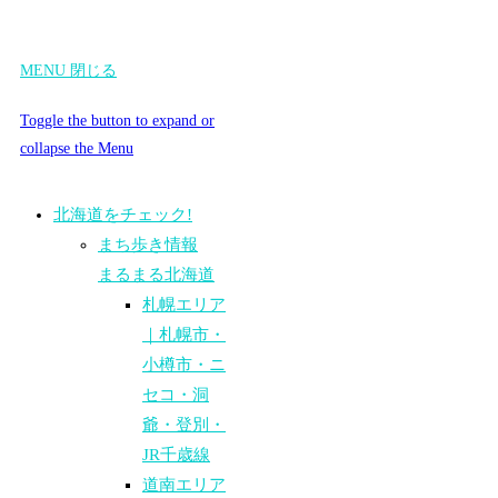
MENU
閉じる
Toggle the button to expand or
collapse the Menu
北海道をチェック!
まち歩き情報
まるまる北海道
札幌エリア
｜札幌市・
小樽市・ニ
セコ・洞
爺・登別・
JR千歳線
道南エリア