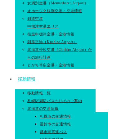
女満別空港（Memanbetsu Airport）
オホーツク紋別空港・空港情報
釧路空港
中標津空港エリア
根室中標津空港・空港情報
釧路空港（Kushiro Airport）
北海道帯広空港（Obihiro Airport）か
らの旅行計画
とかち帯広空港・空港情報
移動情報
移動情報一覧
札幌駅周辺バスのりばのご案内
北海道の交通情報
札幌市の交通情報
函館市の交通情報
都市間高速バス