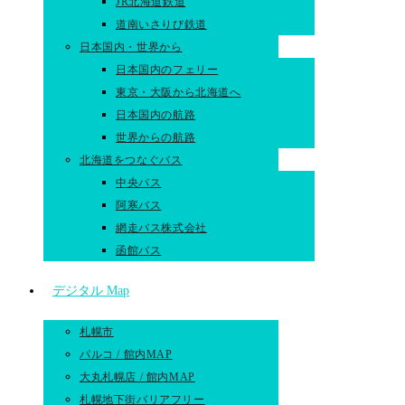
JR北海道鉄道
道南いさりび鉄道
日本国内・世界から
日本国内のフェリー
東京・大阪から北海道へ
日本国内の航路
世界からの航路​
北海道をつなぐバス
中央バス
阿寒バス
網走バス株式会社
函館バス
デジタル Map
札幌市
パルコ / 館内MAP
大丸札幌店 / 館内MAP
札幌地下街バリアフリー