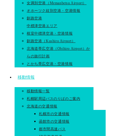
女満別空港（Memanbetsu Airport）
オホーツク紋別空港・空港情報
釧路空港
中標津空港エリア
根室中標津空港・空港情報
釧路空港（Kushiro Airport）
北海道帯広空港（Obihiro Airport）か
らの旅行計画
とかち帯広空港・空港情報
移動情報
移動情報一覧
札幌駅周辺バスのりばのご案内
北海道の交通情報
札幌市の交通情報
函館市の交通情報
都市間高速バス