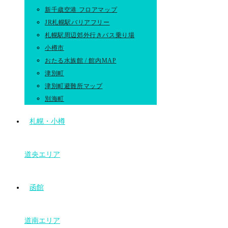
新千歳空港 フロアマップ
JR札幌駅バリアフリー
札幌駅周辺郊外行きバス乗り場
小樽市
おたる水族館 / 館内MAP
津別町
津別町避難所マップ
別海町
札幌・小樽
道央エリア
函館
道南エリア