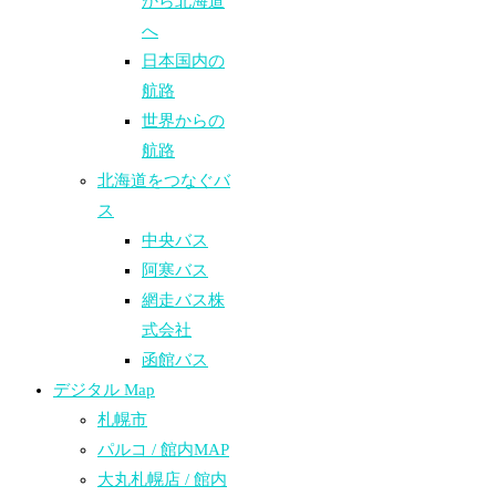
から北海道
へ
日本国内の
航路
世界からの
航路​
北海道をつなぐバ
ス
中央バス
阿寒バス
網走バス株
式会社
函館バス
デジタル Map
札幌市
パルコ / 館内MAP
大丸札幌店 / 館内