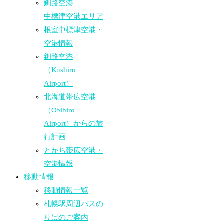
釧路空港
中標津空港エリア
根室中標津空港・
空港情報
釧路空港
（Kushiro
Airport）
北海道帯広空港
（Obihiro
Airport）からの旅
行計画
とかち帯広空港・
空港情報
移動情報
移動情報一覧
札幌駅周辺バスの
りばのご案内