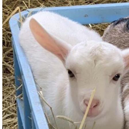
弟子屈町・
根室町・津
別町・網走
市・知床半
島
デジタルマップ
Gnome®（ノー
ム）
2026 北海道の深
堀り情報
北海道の四
季｜北海道
の季節を写
真で紹介
2026 北海
道の花特集