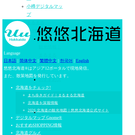
小樽デジタルマッ
プ
まるまる
SAPPORO
2026 札幌
観光情報｜
Language
まるまる
日本語
|
简体中文
|
繁體中文
|
한국어
|
English
SAPPORO(古
悠悠北海道®はアジア12ポータルで現地発信。
い）
また、散策地図を発行しています。
おすすめス
ポット
北海道をチェック!
まち歩きガイド｜まるまる北海道
札幌で遊ぼ
北海道を深堀情報
う！
2026 北海道の観光地図｜悠悠北海道公式サイト
おすすめス
デジタルマップ Gnome®
ポット
おすすめSHOPPING情報
小樽で遊ぼ
北海道グルメ