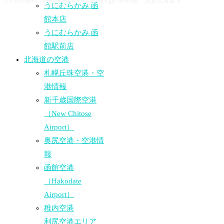
© CEDARS Communications Co.,Ltd. all right reserved. 悠悠北海道 ®
うにむらかみ 函
館本店
うにむらかみ 函
館駅前店
北海道の空港
札幌丘珠空港・空
港情報
新千歳国際空港
（New Chitose
Airport）
奥尻空港・空港情
報
函館空港
（Hakodate
Airport）
稚内空港
利尻空港エリア