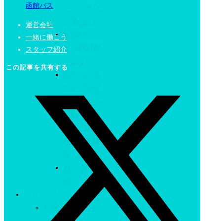
函館バス
グスペース
を使おう!
運営会社
札幌に行く
一緒に働こう
なら絶対食
スタッフ紹介
べよう!
この記事を共有する
観光ガイド
マップが貰
えるホテル
緊急時の連
絡先・英語
が話せる病
院・医院
おたる水族
館
ショッピング
札幌ショッピング