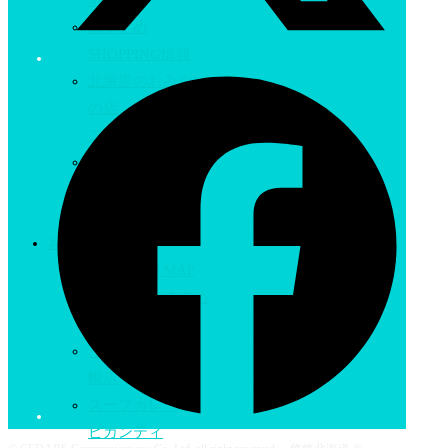
MAP
おすすめ
SHOPPING情報
北海道のおみやげ
の店
こぶしや
手づくり鞄の専門
店
水芭蕉
おすすめグルメ
札幌グルメMAP
北海道のおすすめ
グルメ
うにむらかみ 札
幌店
スープカレー
ピカンティ