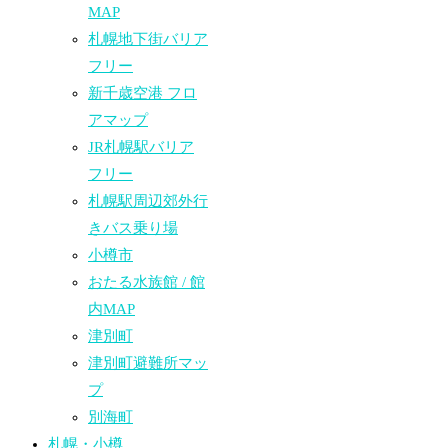
MAP
札幌地下街バリア
フリー
新千歳空港 フロ
アマップ
JR札幌駅バリア
フリー
札幌駅周辺郊外行
きバス乗り場
小樽市
おたる水族館 / 館
内MAP
津別町
津別町避難所マッ
プ
別海町
札幌・小樽