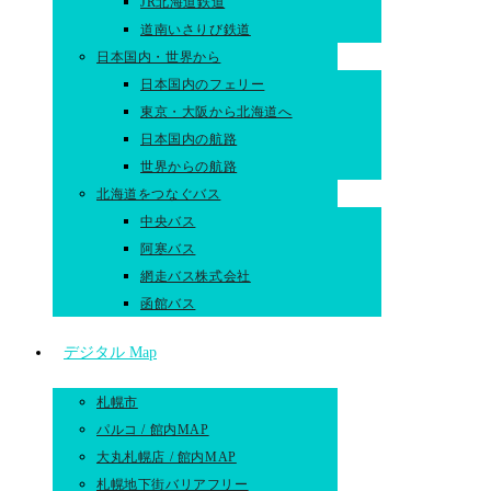
JR北海道鉄道
道南いさりび鉄道
日本国内・世界から
日本国内のフェリー
東京・大阪から北海道へ
日本国内の航路
世界からの航路​
北海道をつなぐバス
中央バス
阿寒バス
網走バス株式会社
函館バス
デジタル Map
札幌市
パルコ / 館内MAP
大丸札幌店 / 館内MAP
札幌地下街バリアフリー