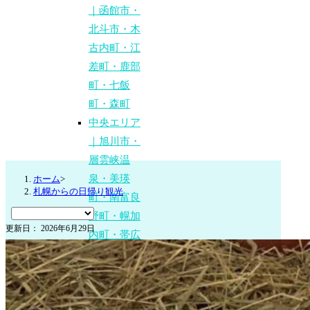
｜函館市・
北斗市・木
古内町・江
差町・鹿部
町・七飯
町・森町
中央エリア
｜旭川市・
層雲峡温
泉・美瑛
ホーム
>
札幌からの日帰り観光
町・南富良
野町・幌加
更新日： 2026年6月29日
内町・帯広
市・十勝川
温泉
道東エリア
｜釧路市・