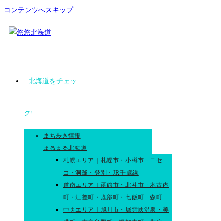
コンテンツへスキップ
北海道をチェッ
ク!
まち歩き情報
まるまる北海道
札幌エリア｜札幌市・小樽市・ニセ
コ・洞爺・登別・JR千歳線
道南エリア｜函館市・北斗市・木古内
町・江差町・鹿部町・七飯町・森町
中央エリア｜旭川市・層雲峡温泉・美