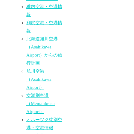
稚内空港・空港情
報
利尻空港・空港情
報
北海道旭川空港
（Asahikawa
Airport）からの旅
行計画
旭川空港
（Asahikawa
Airport）
女満別空港
（Memanbetsu
Airport）
オホーツク紋別空
港・空港情報