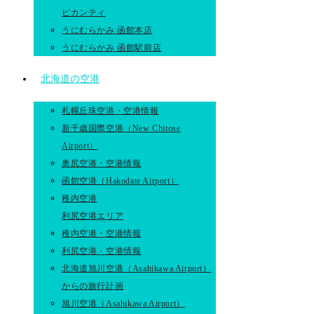
ピカンティ
うにむらかみ 函館本店
うにむらかみ 函館駅前店
北海道の空港
札幌丘珠空港・空港情報
新千歳国際空港（New Chitose
Airport）
奥尻空港・空港情報
函館空港（Hakodate Airport）
稚内空港
利尻空港エリア
稚内空港・空港情報
利尻空港・空港情報
北海道旭川空港（Asahikawa Airport）
からの旅行計画
旭川空港（Asahikawa Airport）