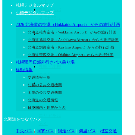
う！
札幌デジタルマップ
札幌からバ
小樽デジタルマップ
スで日帰り
2026 北海道の空港（Hokkaido Airport） からの旅行計画
プチ旅行!
北海道稚内空港（Wakkanai Airport）からの旅行計画
札幌から飛
北海道旭川空港（Asahikawa Airport）からの旅行計画
行機とバス
北海道釧路空港（Kushiro Airport）からの旅行計画
で一泊プチ
北海道帯広空港（Obihiro Airport）からの旅行計画
旅行!
札幌駅周辺郊外行きバス乗り場
札幌・小樽
移動情報
の夜景
交通情報一覧
札幌のパワ
札幌の公共交通機関
ースポット
函館の公共交通機関
+御朱印
北海道の交通情報
札幌の自然
日本国内・世界からの
エリアを歩
北海道をつなぐバス
るく
中央バス
｜
阿寒バス
｜
網走バス
｜
斜里バス
｜
根室交通
｜
コワーキン