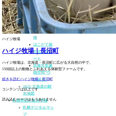
｜季節の
花・桜・高
山植物
2026 北海
道の人気動
物
ハイジ牧場
はこだて旅
ハイジ牧場｜長沼町
するパスポ
ート
ハイジ牧場は、北海道・長沼町に広がる大自然の中で、
民族共生象
150頭以上の動物とふれあえる体験型ファームです。
徴空間”ウ
続きを読む
ハイジ牧場｜長沼町
ポポイ”
2025 北海道の観
コンテンツは以上です
光地図
読み込むページはもうありません
札幌周辺の観光情報
札幌デジタルマッ
プ