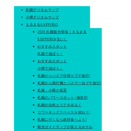
札幌デジタルマップ
小樽デジタルマップ
まるまるSAPPORO
2026 札幌観光情報｜まるまる
SAPPORO(古い）
おすすめスポット
札幌で遊ぼう！
おすすめスポット
小樽で遊ぼう！
札幌からバスで日帰りプチ旅行!
札幌から飛行機とバスで一泊プチ旅行!
札幌・小樽の夜景
札幌のパワースポット+御朱印
札幌の自然エリアを歩るく
コワーキングスペースを使おう!
札幌に行くなら絶対食べよう!
観光ガイドマップが貰えるホテル