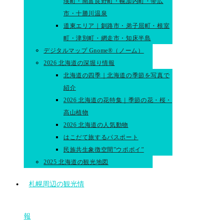
瑛町・南富良野町・幌加内町・帯広
市・十勝川温泉
道東エリア｜釧路市・弟子屈町・根室
町・津別町・網走市・知床半島
デジタルマップ Gnome®（ノーム）
2026 北海道の深堀り情報
北海道の四季｜北海道の季節を写真で
紹介
2026 北海道の花特集｜季節の花・桜・
高山植物
2026 北海道の人気動物
はこだて旅するパスポート
民族共生象徴空間”ウポポイ”
2025 北海道の観光地図
札幌周辺の観光情
報