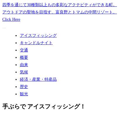
四季を通じて30種類以上もの多彩なアクテビティができる町。
アウトドアの聖地を目指す、富良野とトマムの中間リゾート。
Click Here
アイスフィッシング
キャンドルナイト
交通
概要
由来
気候
経済・産業・特産品
歴史
観光
手ぶらで アイスフィッシング！