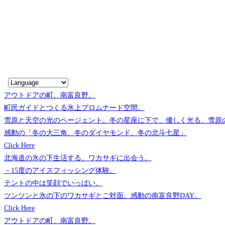
アウトドアの町、南富良野。
町民ガイドとつくる氷上プロムナード空間。
雪原と天空の光のページェント。冬の星座に下で、優しく光る、雪原
感動の「冬の大三角、冬のダイヤモンド、冬の北斗七星」
Click Here
北海道の氷の下生活する、ワカサギに出会う。
－15度のアイスフィッシング体験。
テントの中は笑顔でいっぱい。
ツンツンと氷の下のワカサギとご対面。感動の南富良野DAY。
Click Here
アウトドアの町、南富良野。