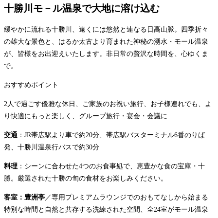
十勝川モ－ル温泉で大地に溶け込む
緩やかに流れる十勝川、遠くには悠然と連なる日高山脈。四季折々
の雄大な景色と、はるか太古より育まれた神秘の湧水・モール温泉
が、皆様をお出迎えいたします。非日常の贅沢な時間を、心ゆくま
で。
おすすめポイント
2人で過ごす優雅な休日、ご家族のお祝い旅行、お子様連れでも、よ
り快適にもっと楽しく、グループ旅行・宴会・会議に
交通
：JR帯広駅より車で約20分、帯広駅バスターミナル6番のりば
発、十勝川温泉行バスで約30分
料理
：シーンに合わせた4つのお食事処で、恵豊かな食の宝庫・十
勝。厳選された十勝の旬の食材をお楽しみください。
客室：豊洲亭
／専用プレミアムラウンジでのおもてなしから始まる
特別な時間と自然と共存する洗練された空間、全24室がモール温泉