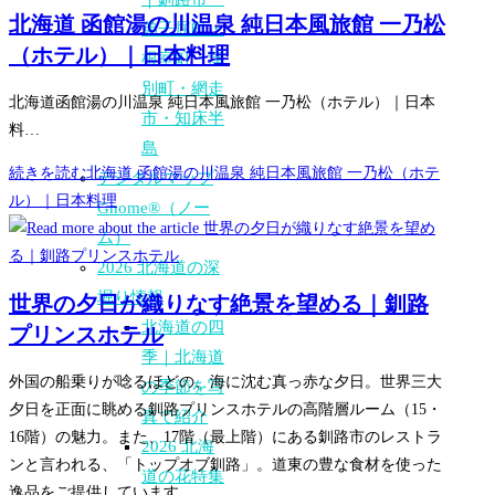
北海道 函館湯の川温泉 純日本風旅館 一乃松
弟子屈町・
（ホテル）｜日本料理
根室町・津
別町・網走
北海道函館湯の川温泉 純日本風旅館 一乃松（ホテル）｜日本
市・知床半
料…
島
続きを読む
北海道 函館湯の川温泉 純日本風旅館 一乃松（ホテ
デジタルマップ
ル）｜日本料理
Gnome®（ノー
ム）
2026 北海道の深
堀り情報
世界の夕日が織りなす絶景を望める｜釧路
北海道の四
プリンスホテル
季｜北海道
外国の船乗りが唸るほどの、海に沈む真っ赤な夕日。世界三大
の季節を写
夕日を正面に眺める釧路プリンスホテルの高階層ルーム（15・
真で紹介
16階）の魅力。また、17階（最上階）にある釧路市のレストラ
2026 北海
ンと言われる、「トップオブ釧路」。道東の豊な食材を使った
道の花特集
逸品をご提供しています。