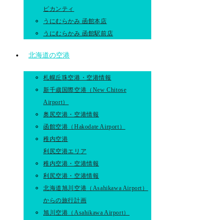
ピカンティ
うにむらかみ 函館本店
うにむらかみ 函館駅前店
北海道の空港
札幌丘珠空港・空港情報
新千歳国際空港（New Chitose
Airport）
奥尻空港・空港情報
函館空港（Hakodate Airport）
稚内空港
利尻空港エリア
稚内空港・空港情報
利尻空港・空港情報
北海道旭川空港（Asahikawa Airport）
からの旅行計画
旭川空港（Asahikawa Airport）