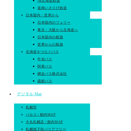
JR北海道鉄道
道南いさりび鉄道
日本国内・世界から
日本国内のフェリー
東京・大阪から北海道へ
日本国内の航路
世界からの航路​
北海道をつなぐバス
中央バス
阿寒バス
網走バス株式会社
函館バス
デジタル Map
札幌市
パルコ / 館内MAP
大丸札幌店 / 館内MAP
札幌地下街バリアフリー