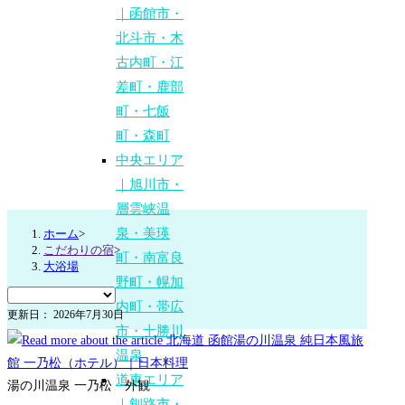
｜函館市・
北斗市・木
古内町・江
差町・鹿部
町・七飯
町・森町
中央エリア
｜旭川市・
層雲峡温
泉・美瑛
ホーム
>
こだわりの宿
>
町・南富良
大浴場
野町・幌加
内町・帯広
更新日： 2026年7月30日
市・十勝川
温泉
道東エリア
湯の川温泉 一乃松 外観
｜釧路市・