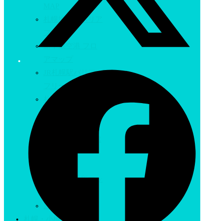
MAP
札幌地下街バリア
フリー
新千歳空港 フロ
アマップ
JR札幌駅バリア
フリー
札幌駅周辺郊外行
きバス乗り場
小樽市
おたる水族館 / 館
内MAP
津別町
津別町避難所マッ
プ
別海町
札幌・小樽