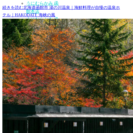
うにむらかみ 函
続きを読む
北海道函館市 湯の川温泉｜海鮮料理が自慢の温泉ホ
館本店
テル｜HAKODATE 海峡の風
うにむらかみ 函
館駅前店
北海道の空港
札幌丘珠空港・空
港情報
新千歳国際空港
（New Chitose
Airport）
奥尻空港・空港情
報
函館空港
（Hakodate
Airport）
稚内空港
利尻空港エリア