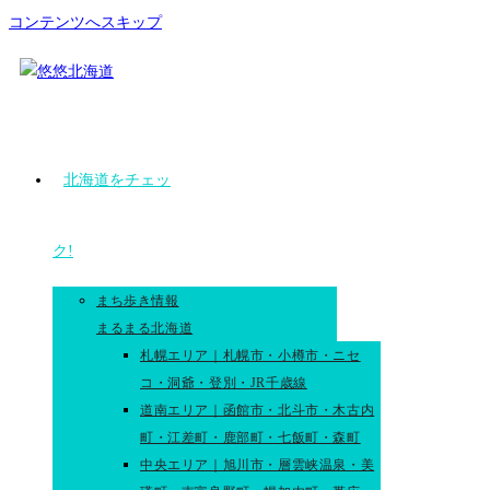
コンテンツへスキップ
北海道をチェッ
ク!
まち歩き情報
まるまる北海道
札幌エリア｜札幌市・小樽市・ニセ
コ・洞爺・登別・JR千歳線
道南エリア｜函館市・北斗市・木古内
町・江差町・鹿部町・七飯町・森町
中央エリア｜旭川市・層雲峡温泉・美