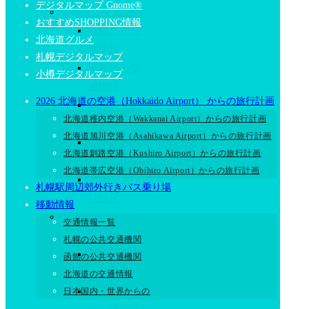
デジタルマップ Gnome®
北海道の交通情報
おすすめSHOPPING情報
札幌市の交
北海道グルメ
通情報
札幌デジタルマップ
函館市の交
小樽デジタルマップ
通情報
2026 北海道の空港（Hokkaido Airport） からの旅行計画
都市間高速
北海道稚内空港（Wakkanai Airport）からの旅行計画
バス
北海道旭川空港（Asahikawa Airport）からの旅行計画
JR北海道鉄
北海道釧路空港（Kushiro Airport）からの旅行計画
道
北海道帯広空港（Obihiro Airport）からの旅行計画
道南いさり
札幌駅周辺郊外行きバス乗り場
び鉄道
移動情報
日本国内・世界か
交通情報一覧
ら
札幌の公共交通機関
日本国内の
函館の公共交通機関
フェリー
北海道の交通情報
東京・大阪
日本国内・世界からの