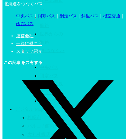
から北海道
北海道をつなぐバス
へ
中央バス
｜
阿寒バス
｜
網走バス
｜
斜里バス
｜
根室交通
｜
日本国内の
函館バス
航路
世界からの
運営会社
航路​
一緒に働こう
北海道をつなぐバ
スタッフ紹介
ス
この記事を共有する
中央バス
阿寒バス
網走バス株
式会社
函館バス
デジタル Map
札幌市
パルコ / 館内MAP
大丸札幌店 / 館内