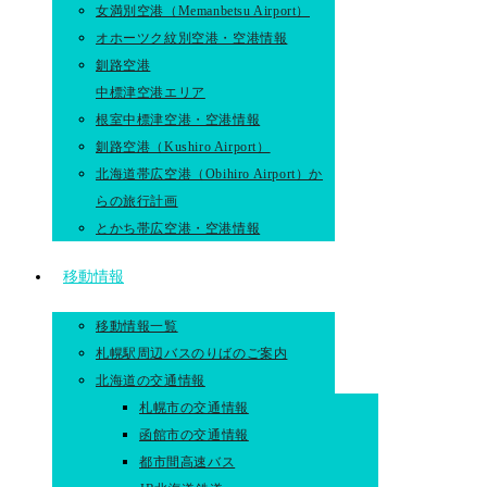
女満別空港（Memanbetsu Airport）
オホーツク紋別空港・空港情報
釧路空港
中標津空港エリア
根室中標津空港・空港情報
釧路空港（Kushiro Airport）
北海道帯広空港（Obihiro Airport）か
らの旅行計画
とかち帯広空港・空港情報
移動情報
移動情報一覧
札幌駅周辺バスのりばのご案内
北海道の交通情報
札幌市の交通情報
函館市の交通情報
都市間高速バス