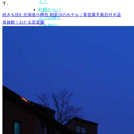
う！
す。
札幌からバ
続きを読む
北海道小樽市 朝里川のホテル｜客室露天風呂付き温
スで日帰り
泉旅館｜おたる宏楽園
プチ旅行!
札幌から飛
行機とバス
で一泊プチ
旅行!
札幌・小樽
の夜景
札幌のパワ
ースポット
+御朱印
札幌の自然
エリアを歩
るく
コワーキン