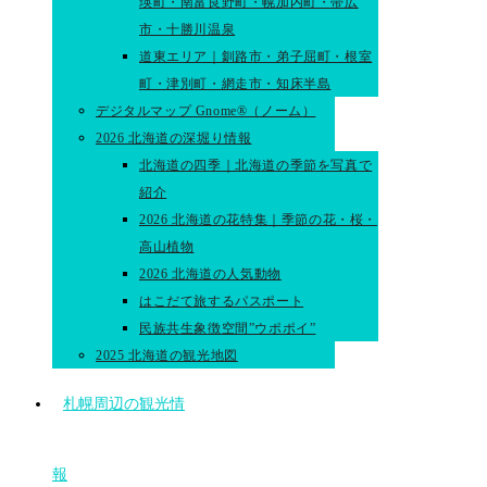
瑛町・南富良野町・幌加内町・帯広
市・十勝川温泉
道東エリア｜釧路市・弟子屈町・根室
町・津別町・網走市・知床半島
デジタルマップ Gnome®（ノーム）
2026 北海道の深堀り情報
北海道の四季｜北海道の季節を写真で
紹介
2026 北海道の花特集｜季節の花・桜・
高山植物
2026 北海道の人気動物
はこだて旅するパスポート
民族共生象徴空間”ウポポイ”
2025 北海道の観光地図
札幌周辺の観光情
報