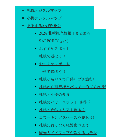
札幌デジタルマップ
小樽デジタルマップ
まるまるSAPPORO
2026 札幌観光情報｜まるまる
SAPPORO(古い）
おすすめスポット
札幌で遊ぼう！
おすすめスポット
小樽で遊ぼう！
札幌からバスで日帰りプチ旅行!
札幌から飛行機とバスで一泊プチ旅行!
札幌・小樽の夜景
札幌のパワースポット+御朱印
札幌の自然エリアを歩るく
コワーキングスペースを使おう!
札幌に行くなら絶対食べよう!
観光ガイドマップが貰えるホテル