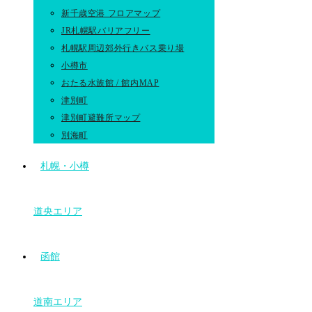
新千歳空港 フロアマップ
JR札幌駅バリアフリー
札幌駅周辺郊外行きバス乗り場
小樽市
おたる水族館 / 館内MAP
津別町
津別町避難所マップ
別海町
札幌・小樽
道央エリア
函館
道南エリア