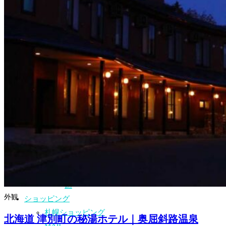
グスペース
を使おう!
札幌に行く
なら絶対食
べよう!
観光ガイド
マップが貰
えるホテル
緊急時の連
絡先・英語
が話せる病
院・医院
おたる水族
館
外観
ショッピング
札幌ショッピング
北海道 津別町の秘湯ホテル｜奥屈斜路温泉