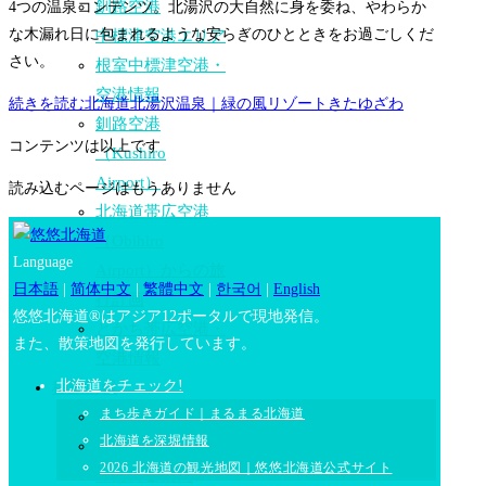
釧路空港
4つの温泉コンテンツ。北湯沢の大自然に身を委ね、やわらか
な木漏れ日に包まれるような安らぎのひとときをお過ごしくだ
中標津空港エリア
さい。
根室中標津空港・
空港情報
続きを読む
北海道北湯沢温泉｜緑の風リゾートきたゆざわ
釧路空港
コンテンツは以上です
（Kushiro
Airport）
読み込むページはもうありません
北海道帯広空港
（Obihiro
Language
Airport）からの旅
日本語
|
简体中文
|
繁體中文
|
한국어
|
English
行計画
悠悠北海道®はアジア12ポータルで現地発信。
とかち帯広空港・
また、散策地図を発行しています。
空港情報
北海道をチェック!
移動情報
まち歩きガイド｜まるまる北海道
移動情報一覧
北海道を深堀情報
札幌駅周辺バスの
2026 北海道の観光地図｜悠悠北海道公式サイト
りばのご案内