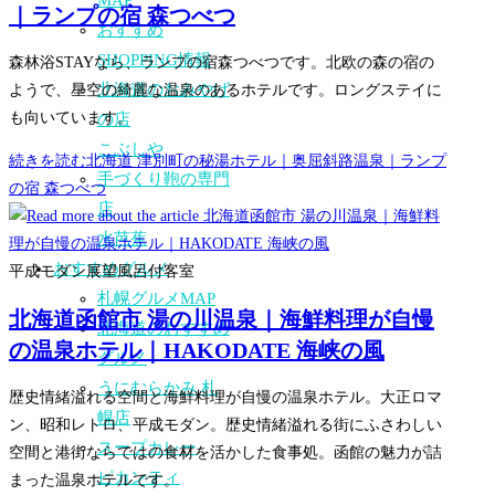
MAP
｜ランプの宿 森つべつ
おすすめ
SHOPPING情報
森林浴STAYなら、ランプの宿森つべつです。北欧の森の宿の
北海道のおみやげ
ようで、星空の綺麗な温泉のあるホテルです。ロングステイに
も向いています。
の店
こぶしや
続きを読む
北海道 津別町の秘湯ホテル｜奥屈斜路温泉｜ランプ
手づくり鞄の専門
の宿 森つべつ
店
水芭蕉
おすすめグルメ
平成モダン展望風呂付客室
札幌グルメMAP
北海道函館市 湯の川温泉｜海鮮料理が自慢
北海道のおすすめ
の温泉ホテル｜HAKODATE 海峡の風
グルメ
うにむらかみ 札
歴史情緒溢れる空間と海鮮料理が自慢の温泉ホテル。大正ロマ
幌店
ン、昭和レトロ、平成モダン。歴史情緒溢れる街にふさわしい
スープカレー
空間と港街ならではの食材を活かした食事処。函館の魅力が詰
ピカンティ
まった温泉ホテルです。