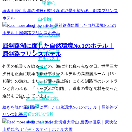
｜季節の
花・桜・高
続きを読む
世界の夕日が織りなす絶景を望める｜釧路プリンス
ホテル
山植物
2026 北海
道の人気動
物
屈斜路湖に面した自然環境No.1のホテル｜
はこだて旅
屈斜路プリンスホテル
するパスポ
ート
外国の船乗りが唸るほどの、海に沈む真っ赤な夕日。世界三大
夕日を正面に眺める釧路プリンスホテルの高階層ルーム（15・
民族共生象
16階）の魅力。また、17階（最上階）にある釧路市のレストラ
徴空間”ウ
ンと言われる、「トップオブ釧路」。道東の豊な食材を使った
ポポイ”
逸品をご提供しています。
2025 北海道の観
光地図
続きを読む
屈斜路湖に面した自然環境No.1のホテル｜屈斜路プ
札幌周辺の観光情報
リンスホテル
札幌デジタルマッ
プ