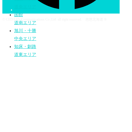
道央エリア
函館
© CEDARS Communications Co.,Ltd. all right reserved. 悠悠北海道 ®
道南エリア
旭川・十勝
中央エリア
知床・釧路
道東エリア