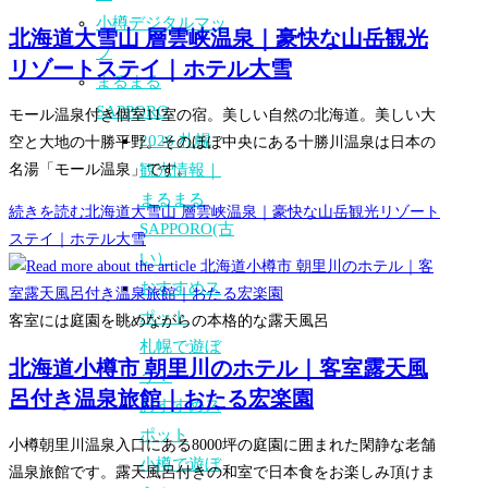
小樽デジタルマッ
北海道大雪山 層雲峡温泉｜豪快な山岳観光
プ
リゾートステイ｜ホテル大雪
まるまる
SAPPORO
モール温泉付き個室11室の宿。美しい自然の北海道。美しい大
2026 札幌
空と大地の十勝平野。そのほぼ中央にある十勝川温泉は日本の
観光情報｜
名湯「モール温泉」です。
まるまる
続きを読む
北海道大雪山 層雲峡温泉｜豪快な山岳観光リゾート
SAPPORO(古
ステイ｜ホテル大雪
い）
おすすめス
ポット
客室には庭園を眺めながらの本格的な露天風呂
札幌で遊ぼ
北海道小樽市 朝里川のホテル｜客室露天風
う！
呂付き温泉旅館｜おたる宏楽園
おすすめス
ポット
小樽朝里川温泉入口にある8000坪の庭園に囲まれた閑静な老舗
小樽で遊ぼ
温泉旅館です。露天風呂付きの和室で日本食をお楽しみ頂けま