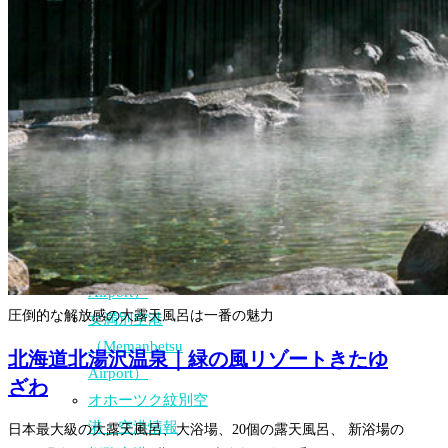
稚内空港・空港情
報
利尻空港・空港情
報
北海道旭川空港
（Asahikawa
Airport）からの旅
行計画
旭川空港
（Asahikawa
Airport）
圧倒的な解放感の大露天風呂は一番の魅力
女満別空港
（Memanbetsu
北海道北湯沢温泉｜緑の風リゾートきたゆ
Airport）
ざわ
オホーツク紋別空
港・空港情報
日本最大級の大露天風呂、大浴場、20個の露天風呂、 新浴場の