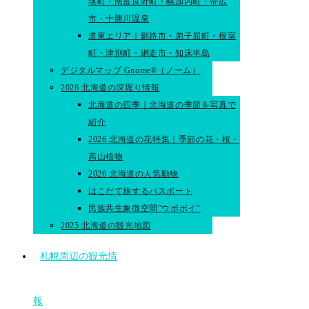
瑛町・南富良野町・幌加内町・帯広
市・十勝川温泉
道東エリア｜釧路市・弟子屈町・根室
町・津別町・網走市・知床半島
デジタルマップ Gnome®（ノーム）
2026 北海道の深堀り情報
北海道の四季｜北海道の季節を写真で
紹介
2026 北海道の花特集｜季節の花・桜・
高山植物
2026 北海道の人気動物
はこだて旅するパスポート
民族共生象徴空間”ウポポイ”
2025 北海道の観光地図
札幌周辺の観光情
報