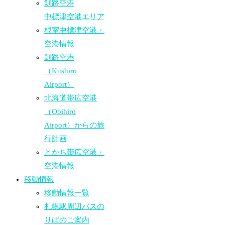
釧路空港
中標津空港エリア
根室中標津空港・
空港情報
釧路空港
（Kushiro
Airport）
北海道帯広空港
（Obihiro
Airport）からの旅
行計画
とかち帯広空港・
空港情報
移動情報
移動情報一覧
札幌駅周辺バスの
りばのご案内