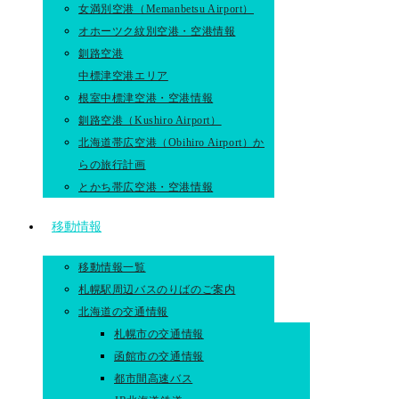
女満別空港（Memanbetsu Airport）
オホーツク紋別空港・空港情報
釧路空港
中標津空港エリア
根室中標津空港・空港情報
釧路空港（Kushiro Airport）
北海道帯広空港（Obihiro Airport）か
らの旅行計画
とかち帯広空港・空港情報
移動情報
移動情報一覧
札幌駅周辺バスのりばのご案内
北海道の交通情報
札幌市の交通情報
函館市の交通情報
都市間高速バス