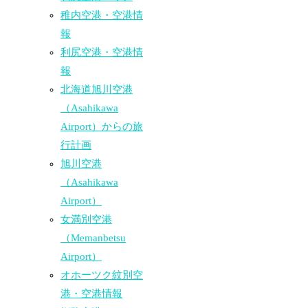
稚内空港・空港情
報
利尻空港・空港情
報
北海道旭川空港
（Asahikawa
Airport）からの旅
行計画
旭川空港
（Asahikawa
Airport）
女満別空港
（Memanbetsu
Airport）
オホーツク紋別空
港・空港情報