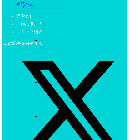
函館バス
小樽デジタルマッ
プ
運営会社
まるまる
一緒に働こう
SAPPORO
スタッフ紹介
2026 札幌
この記事を共有する
観光情報｜
まるまる
SAPPORO(古
い）
おすすめス
ポット
札幌で遊ぼ
う！
おすすめス
ポット
小樽で遊ぼ