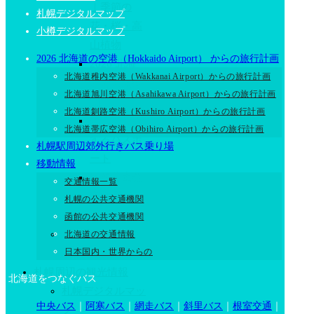
｜季節の
札幌デジタルマップ
花・桜・高
小樽デジタルマップ
山植物
2026 北海道の空港（Hokkaido Airport） からの旅行計画
2026 北海
北海道稚内空港（Wakkanai Airport）からの旅行計画
道の人気動
北海道旭川空港（Asahikawa Airport）からの旅行計画
物
北海道釧路空港（Kushiro Airport）からの旅行計画
はこだて旅
北海道帯広空港（Obihiro Airport）からの旅行計画
するパスポ
札幌駅周辺郊外行きバス乗り場
ート
移動情報
民族共生象
交通情報一覧
徴空間”ウ
札幌の公共交通機関
ポポイ”
函館の公共交通機関
2025 北海道の観
北海道の交通情報
日本国内・世界からの
光地図
札幌周辺の観光情報
北海道をつなぐバス
札幌デジタルマッ
中央バス
｜
阿寒バス
｜
網走バス
｜
斜里バス
｜
根室交通
｜
プ