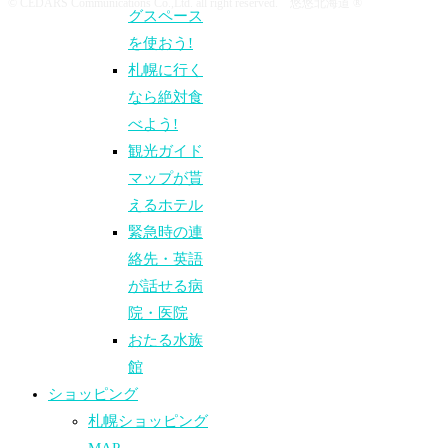
© CEDARS Communications Co.,Ltd. all right reserved. 悠悠北海道 ®
グスペース
を使おう!
札幌に行く
なら絶対食
べよう!
観光ガイド
マップが貰
えるホテル
緊急時の連
絡先・英語
が話せる病
院・医院
おたる水族
館
ショッピング
札幌ショッピング