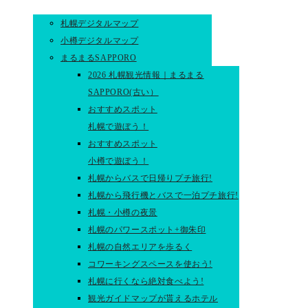
札幌デジタルマップ
小樽デジタルマップ
まるまるSAPPORO
2026 札幌観光情報｜まるまる
SAPPORO(古い）
おすすめスポット
札幌で遊ぼう！
おすすめスポット
小樽で遊ぼう！
札幌からバスで日帰りプチ旅行!
札幌から飛行機とバスで一泊プチ旅行!
札幌・小樽の夜景
札幌のパワースポット+御朱印
札幌の自然エリアを歩るく
コワーキングスペースを使おう!
札幌に行くなら絶対食べよう!
観光ガイドマップが貰えるホテル