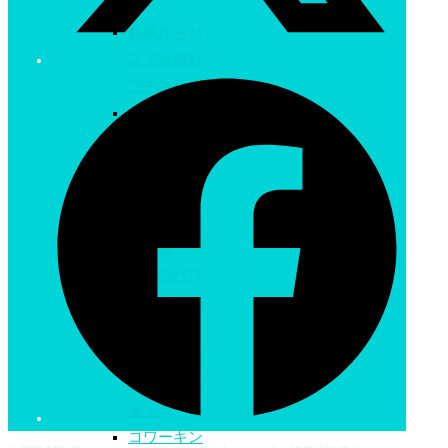
う！
札幌からバ
スで日帰り
プチ旅行!
札幌から飛
行機とバス
で一泊プチ
旅行!
札幌・小樽
の夜景
札幌のパワ
ースポット
+御朱印
札幌の自然
エリアを歩
るく
コワーキン