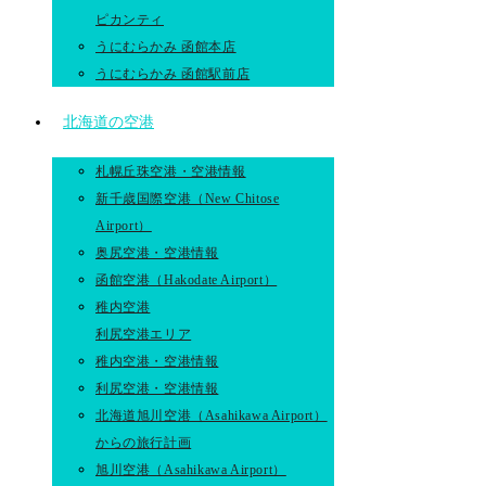
ピカンティ
うにむらかみ 函館本店
うにむらかみ 函館駅前店
北海道の空港
札幌丘珠空港・空港情報
新千歳国際空港（New Chitose
Airport）
奥尻空港・空港情報
函館空港（Hakodate Airport）
稚内空港
利尻空港エリア
稚内空港・空港情報
利尻空港・空港情報
北海道旭川空港（Asahikawa Airport）
からの旅行計画
旭川空港（Asahikawa Airport）