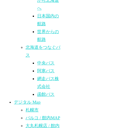
から北海道
へ
日本国内の
航路
世界からの
航路​
北海道をつなぐバ
ス
中央バス
阿寒バス
網走バス株
式会社
函館バス
デジタル Map
札幌市
パルコ / 館内MAP
大丸札幌店 / 館内