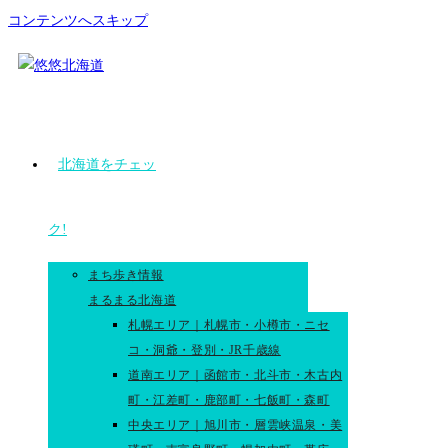
コンテンツへスキップ
北海道をチェッ
ク!
まち歩き情報
まるまる北海道
札幌エリア｜札幌市・小樽市・ニセ
コ・洞爺・登別・JR千歳線
道南エリア｜函館市・北斗市・木古内
町・江差町・鹿部町・七飯町・森町
中央エリア｜旭川市・層雲峡温泉・美