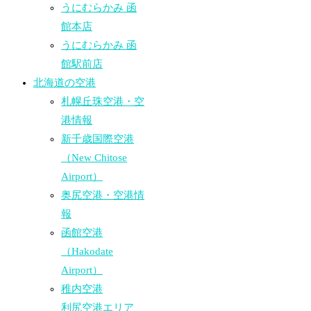
うにむらかみ 函
館本店
うにむらかみ 函
館駅前店
北海道の空港
札幌丘珠空港・空
港情報
新千歳国際空港
（New Chitose
Airport）
奥尻空港・空港情
報
函館空港
（Hakodate
Airport）
稚内空港
利尻空港エリア