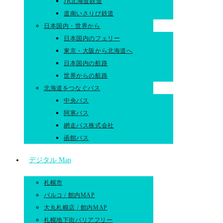
JR北海道鉄道
道南いさりび鉄道
日本国内・世界から
日本国内のフェリー
東京・大阪から北海道へ
日本国内の航路
世界からの航路​
北海道をつなぐバス
中央バス
阿寒バス
網走バス株式会社
函館バス
デジタル Map
札幌市
パルコ / 館内MAP
大丸札幌店 / 館内MAP
札幌地下街バリアフリー