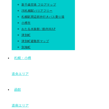
新千歳空港 フロアマップ
JR札幌駅バリアフリー
札幌駅周辺郊外行きバス乗り場
小樽市
おたる水族館 / 館内MAP
津別町
津別町避難所マップ
別海町
札幌・小樽
道央エリア
函館
道南エリア