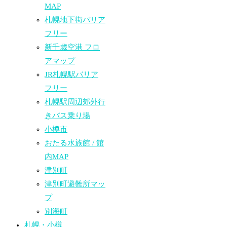
MAP
札幌地下街バリア
フリー
新千歳空港 フロ
アマップ
JR札幌駅バリア
フリー
札幌駅周辺郊外行
きバス乗り場
小樽市
おたる水族館 / 館
内MAP
津別町
津別町避難所マッ
プ
別海町
札幌・小樽