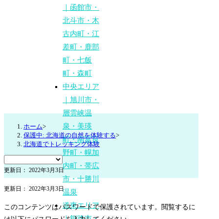
｜函館市・
北斗市・木
古内町・江
差町・鹿部
町・七飯
町・森町
中央エリア
｜旭川市・
層雲峡温
泉・美瑛
ホーム
>
保護中: 北海道の自然を体験する
>
町・南富良
北海道でトレッキング体験
野町・幌加
内町・帯広
更新日： 2022年3月3日
市・十勝川
更新日： 2022年3月3日
温泉
道東エリア
このコンテンツはパスワードで保護されています。閲覧するに
｜釧路市・