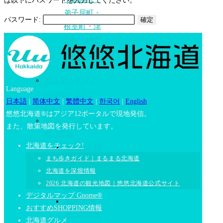
は以下にパスワードを入力してください。
弟子屈町・
パスワード:
根室町・津
別町・網走
市・知床半
島
デジタルマップ
Language
Gnome®（ノー
日本語
|
简体中文
|
繁體中文
|
한국어
|
English
ム）
悠悠北海道®はアジア12ポータルで現地発信。
2026 北海道の深
また、散策地図を発行しています。
堀り情報
北海道をチェック!
北海道の四
まち歩きガイド｜まるまる北海道
季｜北海道
北海道を深堀情報
の季節を写
2026 北海道の観光地図｜悠悠北海道公式サイト
真で紹介
デジタルマップ Gnome®
2026 北海
おすすめSHOPPING情報
道の花特集
北海道グルメ