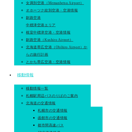
女満別空港（Memanbetsu Airport）
オホーツク紋別空港・空港情報
釧路空港
中標津空港エリア
根室中標津空港・空港情報
釧路空港（Kushiro Airport）
北海道帯広空港（Obihiro Airport）か
らの旅行計画
とかち帯広空港・空港情報
移動情報
移動情報一覧
札幌駅周辺バスのりばのご案内
北海道の交通情報
札幌市の交通情報
函館市の交通情報
都市間高速バス