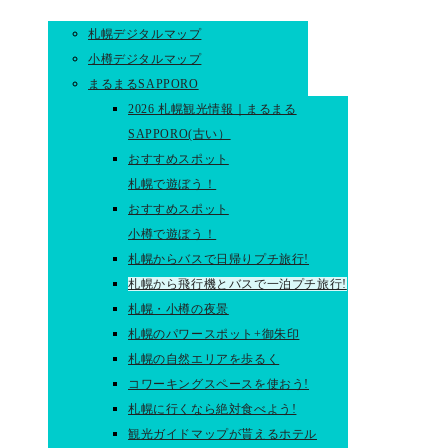
札幌デジタルマップ
小樽デジタルマップ
まるまるSAPPORO
2026 札幌観光情報｜まるまる
SAPPORO(古い）
おすすめスポット
札幌で遊ぼう！
おすすめスポット
小樽で遊ぼう！
札幌からバスで日帰りプチ旅行!
札幌から飛行機とバスで一泊プチ旅行!
札幌・小樽の夜景
札幌のパワースポット+御朱印
札幌の自然エリアを歩るく
コワーキングスペースを使おう!
札幌に行くなら絶対食べよう!
観光ガイドマップが貰えるホテル