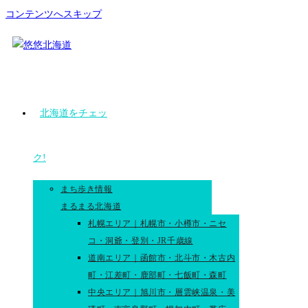
コンテンツへスキップ
北海道をチェッ
ク!
まち歩き情報
まるまる北海道
札幌エリア｜札幌市・小樽市・ニセ
コ・洞爺・登別・JR千歳線
道南エリア｜函館市・北斗市・木古内
町・江差町・鹿部町・七飯町・森町
中央エリア｜旭川市・層雲峡温泉・美