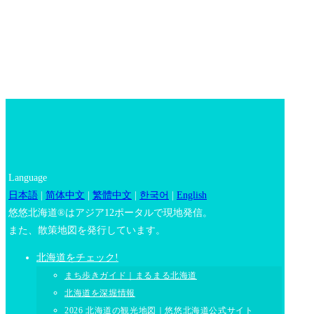
Language
日本語
|
简体中文
|
繁體中文
|
한국어
|
English
悠悠北海道®はアジア12ポータルで現地発信。
また、散策地図を発行しています。
北海道をチェック!
まち歩きガイド｜まるまる北海道
北海道を深堀情報
2026 北海道の観光地図｜悠悠北海道公式サイト