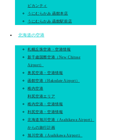
ピカンティ
うにむらかみ 函館本店
うにむらかみ 函館駅前店
北海道の空港
札幌丘珠空港・空港情報
新千歳国際空港（New Chitose
Airport）
奥尻空港・空港情報
函館空港（Hakodate Airport）
稚内空港
利尻空港エリア
稚内空港・空港情報
利尻空港・空港情報
北海道旭川空港（Asahikawa Airport）
からの旅行計画
旭川空港（Asahikawa Airport）