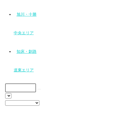
旭川・十勝
中央エリア
知床・釧路
道東エリア