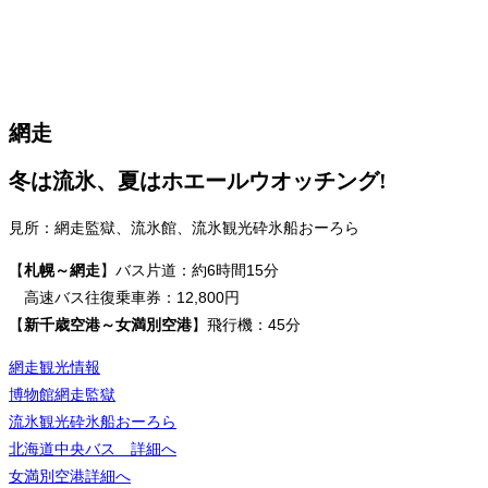
網走
冬は流氷、夏はホエールウオッチング!
、
見所：網走監獄
流氷館、流氷観光砕氷船おーろら
【
札幌～網走
】バス片道：約6時間15分
高速バス往復乗車券：12,800円
【
新千歳空港～女満別空港
】飛行機：45分
網走観光情報
博物館網走監獄
流氷観光砕氷船おーろら
北海道中央バス 詳細へ
女満別空港詳細へ