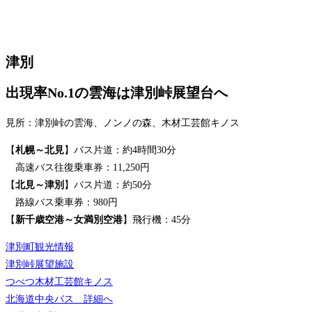
津別
出現率No.1の雲海は津別峠展望台へ
見所：津別峠の雲海、ノンノの森、木材工芸館キノス
【
札幌～北見
】バス片道：約4時間30分
高速バス往復乗車券：11,250円
【
北見～津別
】バス片道：約50分
路線バス乗車券：980円
【
新千歳空港～女満別空港
】飛行機：45分
津別町観光情報
津別峠展望施設
つべつ木材工芸館キノス
北海道中央バス 詳細へ