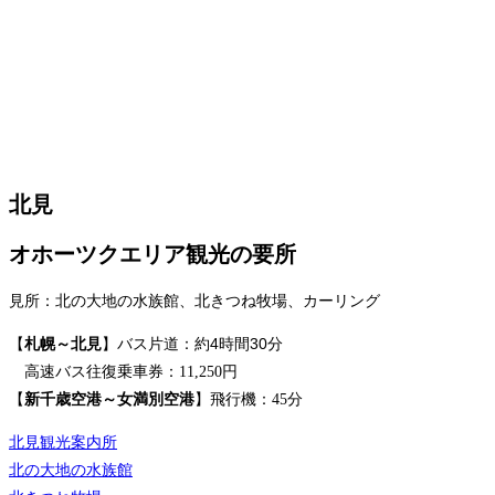
北見
オホーツクエリア観光の要所
見所：北の大地の水族館、北きつね牧場、カーリング
約4時間30分
【
札幌～北見
】バス片道：
高速バス往復乗車券：11,250円
【
新千歳空港～女満別空港
】飛行機：45分
北見観光案内所
北の大地の水族館