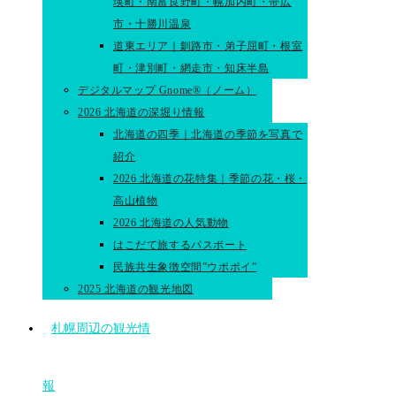
瑛町・南富良野町・幌加内町・帯広
市・十勝川温泉
道東エリア｜釧路市・弟子屈町・根室
町・津別町・網走市・知床半島
デジタルマップ Gnome®（ノーム）
2026 北海道の深堀り情報
北海道の四季｜北海道の季節を写真で
紹介
2026 北海道の花特集｜季節の花・桜・
高山植物
2026 北海道の人気動物
はこだて旅するパスポート
民族共生象徴空間”ウポポイ”
2025 北海道の観光地図
札幌周辺の観光情
報