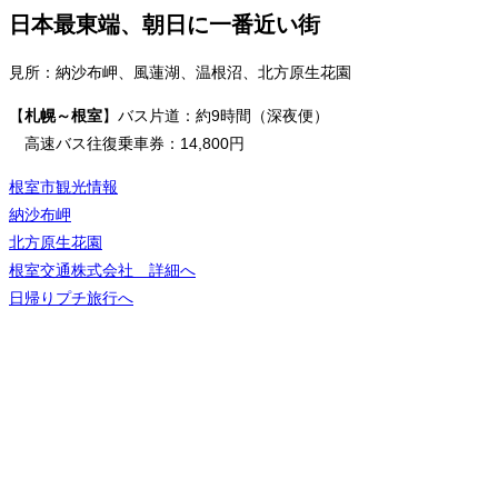
日本最東端、朝日に一番近い街
見所：納沙布岬、風蓮湖、温根沼、北方原生花園
【
札幌～根室
】バス片道：約9時間（深夜便）
高速バス往復乗車券：14,800円
根室市観光情報
納沙布岬
北方原生花園
根室交通株式会社 詳細へ
日帰りプチ旅行へ