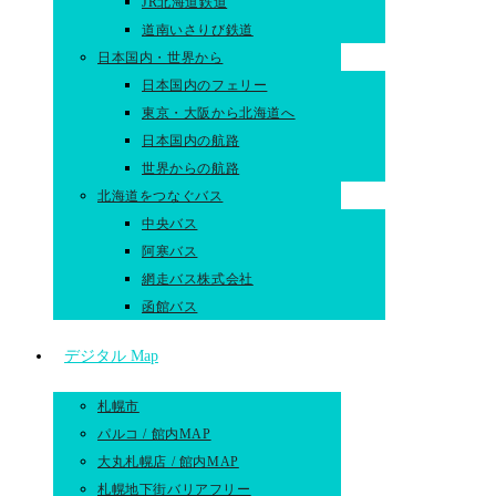
JR北海道鉄道
道南いさりび鉄道
日本国内・世界から
日本国内のフェリー
東京・大阪から北海道へ
日本国内の航路
世界からの航路​
北海道をつなぐバス
中央バス
阿寒バス
網走バス株式会社
函館バス
デジタル Map
札幌市
パルコ / 館内MAP
大丸札幌店 / 館内MAP
札幌地下街バリアフリー