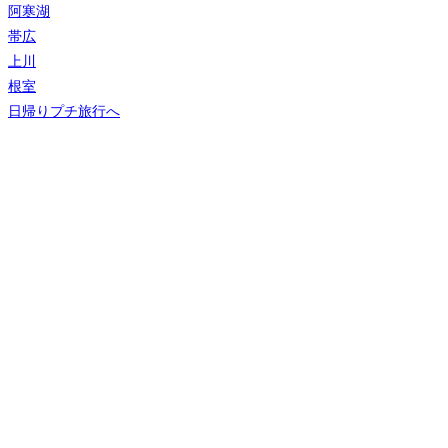
阿寒湖
帯広
上川
根室
日帰りプチ旅行へ