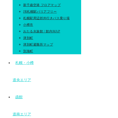
新千歳空港 フロアマップ
JR札幌駅バリアフリー
札幌駅周辺郊外行きバス乗り場
小樽市
おたる水族館 / 館内MAP
津別町
津別町避難所マップ
別海町
札幌・小樽
道央エリア
函館
道南エリア