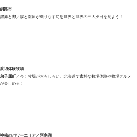
釧路市
湿原と都
／霧と湿原が織りなす幻想世界と世界の三大夕日を見よう！
渡辺体験牧場
弟子屈町
／今！牧場がおもしろい。北海道で素朴な牧場体験や牧場グルメ
が楽しめる！
神秘のパワーエリア／阿寒湖