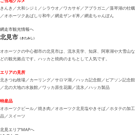
ご当地グルメ
きんき／大和シジミ／シラウオ／ワカサギ／アブラガニ／藻琴湖の牡蠣
／オホーツクあばしり和牛／網走ザンギ丼／網走ちゃんぽん
網走市観光情報へ
北見市
（きたみし）
オホーツクの中心都市の北見市は、流氷見学、知床、阿寒湖や大雪山な
どの観光拠点です。ハッカと焼肉のまちとして人気です。
エリアの見所
北きつね牧場／カーリング／サロマ湖／ハッカ記念館／ピアソン記念館
／北の大地の水族館／ワッカ原生花園／流氷／ハッカ製品
特産品
オホーツクビール／焼き肉／オホーツク北見塩やきそば／ホタテの加工
品／スイーツ
北見エリアMAPへ