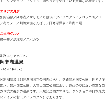
す。タンチョウ、マリモ共に国の指定を受けている貴重な記念物です。
エリアの見所
釧路湿原／阿寒湖／マリモ／丹頂鶴／アイヌコタン／ノロッコ号／SL
／冬カヌー／釧路大漁どんぱく／阿寒湖温泉／和商市場
ご当地グルメ
勝手丼／炉端焼／スパカツ
釧路エリアMAPへ
阿寒湖温泉
（あかんこおんせん）
阿寒湖温泉は阿寒摩周国立公園内にあり、釧路湿原国立公園、世界遺産
知床、知床国立公園、大雪山国立公園に近い、原始の姿に近い貴重な自
然環境の要所の温泉です。天然記念物のマリモ、タンチョウや日本最大
のアイヌの村（アイヌコタン）があります。