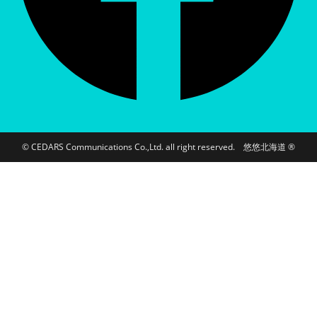
© CEDARS Communications Co.,Ltd. all right reserved. 悠悠北海道 ®