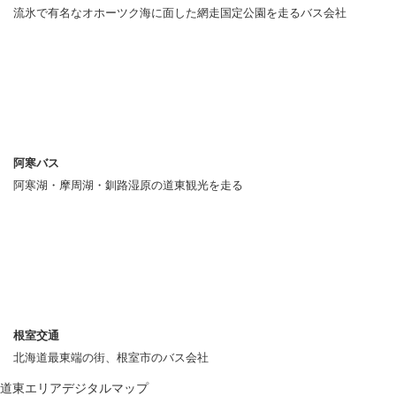
流氷で有名なオホーツク海に面した網走国定公園を走るバス会社
阿寒バス
阿寒湖・摩周湖・釧路湿原の道東観光を走る
根室交通
北海道最東端の街、根室市のバス会社
道東エリアデジタルマップ