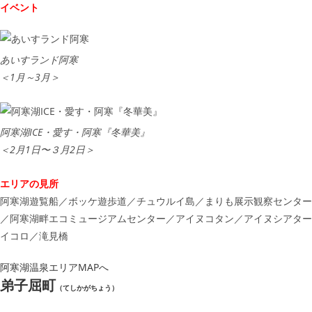
イベント
あいすランド阿寒
＜1月～3月＞
阿寒湖ICE・愛す・阿寒『冬華美』
＜2月1日〜３月2日＞
エリアの見所
阿寒湖遊覧船／ボッケ遊歩道／チュウルイ島／まりも展示観察センター
／阿寒湖畔エコミュージアムセンター／アイヌコタン／アイヌシアター
イコロ／滝見橋
阿寒湖温泉エリアMAPへ
弟子屈町
（てしかがちょう）