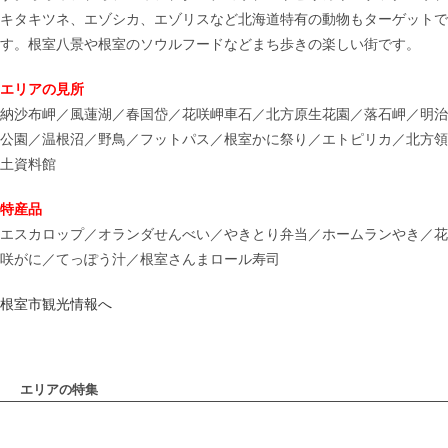
キタキツネ、エゾシカ、エゾリスなど北海道特有の動物もターゲットで
す。根室八景や根室のソウルフードなどまち歩きの楽しい街です。
エリアの見所
納沙布岬／風蓮湖／春国岱／花咲岬車石／北方原生花園／落石岬／明治
公園／温根沼／野鳥／フットパス／根室かに祭り／エトピリカ／北方領
土資料館
特産品
エスカロップ／オランダせんべい／やきとり弁当／ホームランやき／花
咲がに／てっぽう汁／根室さんまロール寿司
根室市観光情報へ
エリアの特集