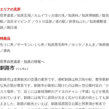
エリアの見所
世界遺産／知床五湖／カムイワッカ湯の滝／知床峠／知床博物館／観光
船／流氷ダイビング ／ウトロ温泉／道の駅／斜里ねぷた／知床横断道
路／羅臼湖
特産品
生うに丼／サーモンいくら丼／知床黒毛和牛／ホッケ／きんき／海産物
／鹿肉
世界自然遺産・知床の情報へ
釧路市
（くしろし）
釧路市は道東観光の交通の要所です。港町釧路は秋刀魚や鮭、蟹等新鮮
な魚介類が豊富です。釧路市が最初に開けたのは鶴ヶ岱公園付近の「ク
スリ場所」で、近くには春採湖畔のアイヌのチャシ（平城）などが発見
されています。釧路には地下に炭田が大きく広がり石炭の街としても栄
えました。釧路の観光といえば、釧路湿原国立公園と阿寒湖が有名で