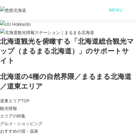
コ
MENU
ン
テ
ン
ツ
北海道観光を俯瞰する「北海道総合観光マ
へ
ップ（まるまる北海道）」のサポートサ
ス
キ
イト
ッ
プ
北海道の4種の自然界隈／まるまる北海道
／道東エリア
道東エリアTOP
観光情報
エリアの特集
グルメ・ショッピング
おすすめの宿・温泉