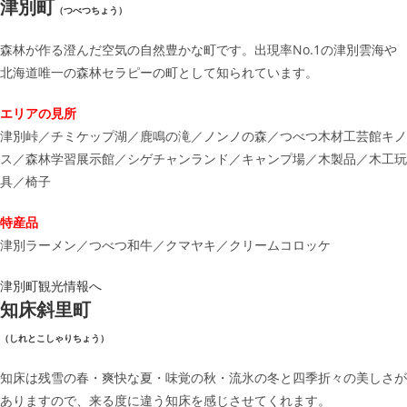
津別町
（つべつちょう）
森林が作る澄んだ空気の自然豊かな町です。出現率No.1の津別雲海や
北海道唯一の森林セラピーの町として知られています。
エリアの見所
津別峠／チミケップ湖／鹿鳴の滝／ノンノの森／つべつ木材工芸館キノ
ス／森林学習展示館／シゲチャンランド／キャンプ場／木製品／木工玩
具／椅子
特産品
津別ラーメン／つべつ和牛／クマヤキ／クリームコロッケ
津別町観光情報へ
知床斜里町
（しれとこしゃりちょう）
知床は残雪の春・爽快な夏・味覚の秋・流氷の冬と四季折々の美しさが
ありますので、来る度に違う知床を感じさせてくれます。