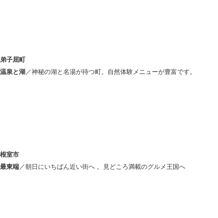
弟子屈町
温泉と湖
／神秘の湖と名湯が待つ町。自然体験メニューが豊富です。
根室市
最東端
／朝日にいちばん近い街へ 。見どころ満載のグルメ王国へ