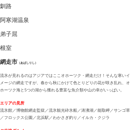
釧路
阿寒湖温泉
弟子屈
根室
網走市
（あばしりし）
流氷が見れるのはアジアではここオホーツク・網走だけ！そんな寒いイ
メージの網走ですが、春から秋にかけて色とりどりの花が咲き乱れ、オ
ホーツク海と5つの湖から獲れる豊富な魚介類や山の幸がいっぱい。
エリアの見所
流氷館／博物館網走監獄／流氷観光砕氷船／涛沸湖／能取岬／サンゴ草
／フロックス公園／北浜駅／わかさぎ釣り／イルカ・クジラ