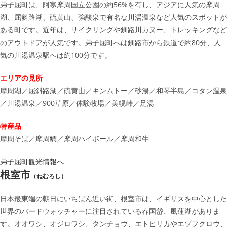
弟子屈町は、阿寒摩周国立公園の約56%を有し、アジアに人気の摩周
湖、屈斜路湖、硫黄山、強酸泉で有名な川湯温泉など人気のスポットが
ある町です。近年は、サイクリングや釧路川カヌー、トレッキングなど
のアウトドアが人気です。弟子屈町へは釧路市から鉄道で約80分、人
気の川湯温泉駅へは約100分です。
エリアの見所
摩周湖／屈斜路湖／硫黄山／キンムトー／砂湯／和琴半島／コタン温泉
／川湯温泉／900草原／体験牧場／美幌峠／足湯
特産品
摩周そば／摩周鯛／摩周ハイボール／摩周和牛
弟子屈町観光情報へ
根室市
（ねむろし）
日本最東端の朝日にいちばん近い街、根室市は、イギリスを中心とした
世界のバードウォッチャーに注目されている春国岱、風蓮湖がありま
す。オオワシ、オジロワシ、タンチョウ、エトピリカやエゾフクロウ、