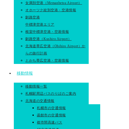
女満別空港（Memanbetsu Airport）
オホーツク紋別空港・空港情報
釧路空港
中標津空港エリア
根室中標津空港・空港情報
釧路空港（Kushiro Airport）
北海道帯広空港（Obihiro Airport）か
らの旅行計画
とかち帯広空港・空港情報
移動情報
移動情報一覧
札幌駅周辺バスのりばのご案内
北海道の交通情報
札幌市の交通情報
函館市の交通情報
都市間高速バス