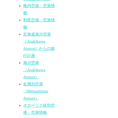
稚内空港・空港情
報
利尻空港・空港情
報
北海道旭川空港
（Asahikawa
Airport）からの旅
行計画
旭川空港
（Asahikawa
Airport）
女満別空港
（Memanbetsu
Airport）
オホーツク紋別空
港・空港情報