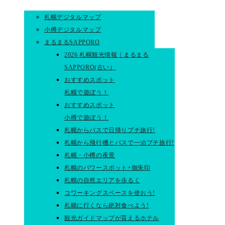
札幌デジタルマップ
小樽デジタルマップ
まるまるSAPPORO
2026 札幌観光情報｜まるまる
SAPPORO(古い）
おすすめスポット
札幌で遊ぼう！
おすすめスポット
小樽で遊ぼう！
札幌からバスで日帰りプチ旅行!
札幌から飛行機とバスで一泊プチ旅行!
札幌・小樽の夜景
札幌のパワースポット+御朱印
札幌の自然エリアを歩るく
コワーキングスペースを使おう!
札幌に行くなら絶対食べよう!
観光ガイドマップが貰えるホテル