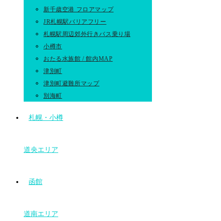
新千歳空港 フロアマップ
JR札幌駅バリアフリー
札幌駅周辺郊外行きバス乗り場
小樽市
おたる水族館 / 館内MAP
津別町
津別町避難所マップ
別海町
札幌・小樽
道央エリア
函館
道南エリア