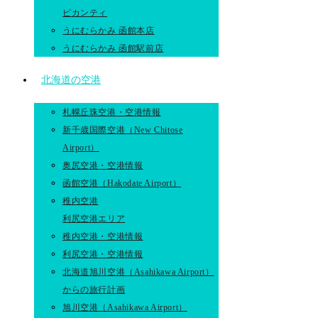
ピカンティ
うにむらかみ 函館本店
うにむらかみ 函館駅前店
北海道の空港
札幌丘珠空港・空港情報
新千歳国際空港（New Chitose
Airport）
奥尻空港・空港情報
函館空港（Hakodate Airport）
稚内空港
利尻空港エリア
稚内空港・空港情報
利尻空港・空港情報
北海道旭川空港（Asahikawa Airport）
からの旅行計画
旭川空港（Asahikawa Airport）