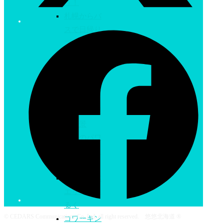
う！
札幌からバ
スで日帰り
プチ旅行!
札幌から飛
行機とバス
で一泊プチ
旅行!
札幌・小樽
の夜景
札幌のパワ
ースポット
+御朱印
札幌の自然
エリアを歩
るく
© CEDARS Communications Co.,Ltd. all right reserved. 悠悠北海道 ®
コワーキン