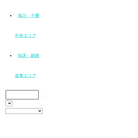
旭川・十勝
中央エリア
知床・釧路
道東エリア