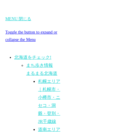
MENU
閉じる
Toggle the button to expand or
collapse the Menu
北海道をチェック!
まち歩き情報
まるまる北海道
札幌エリア
｜札幌市・
小樽市・ニ
セコ・洞
爺・登別・
JR千歳線
道南エリア