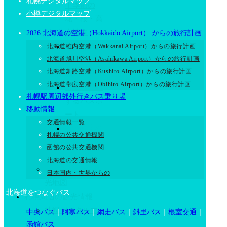
札幌デジタルマップ
｜季節の
小樽デジタルマップ
花・桜・高
山植物
2026 北海道の空港（Hokkaido Airport） からの旅行計画
2026 北海
北海道稚内空港（Wakkanai Airport）からの旅行計画
北海道旭川空港（Asahikawa Airport）からの旅行計画
道の人気動
北海道釧路空港（Kushiro Airport）からの旅行計画
物
北海道帯広空港（Obihiro Airport）からの旅行計画
はこだて旅
札幌駅周辺郊外行きバス乗り場
するパスポ
移動情報
ート
交通情報一覧
民族共生象
札幌の公共交通機関
徴空間”ウ
函館の公共交通機関
ポポイ”
北海道の交通情報
2025 北海道の観
日本国内・世界からの
光地図
北海道をつなぐバス
札幌周辺の観光情報
札幌デジタルマッ
中央バス
｜
阿寒バス
｜
網走バス
｜
斜里バス
｜
根室交通
｜
プ
函館バス