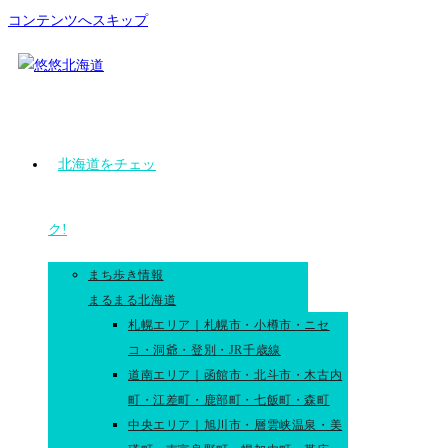
コンテンツへスキップ
北海道をチェッ
ク!
まち歩き情報
まるまる北海道
札幌エリア｜札幌市・小樽市・ニセ
コ・洞爺・登別・JR千歳線
道南エリア｜函館市・北斗市・木古内
町・江差町・鹿部町・七飯町・森町
中央エリア｜旭川市・層雲峡温泉・美