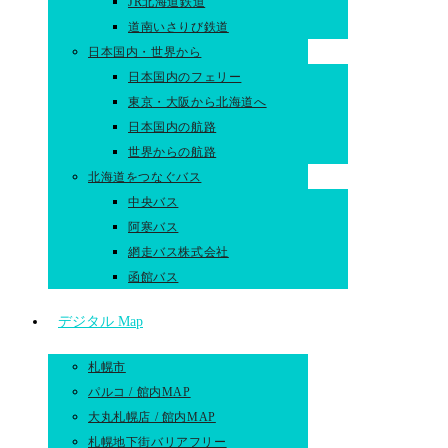
JR北海道鉄道
道南いさりび鉄道
日本国内・世界から
日本国内のフェリー
東京・大阪から北海道へ
日本国内の航路
世界からの航路​
北海道をつなぐバス
中央バス
阿寒バス
網走バス株式会社
函館バス
デジタル Map
札幌市
パルコ / 館内MAP
大丸札幌店 / 館内MAP
札幌地下街バリアフリー