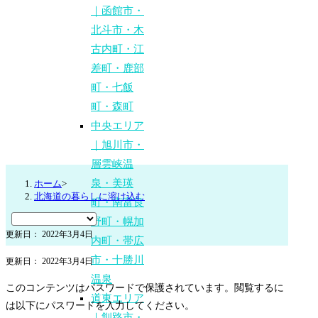
｜函館市・
北斗市・木
古内町・江
差町・鹿部
町・七飯
町・森町
中央エリア
｜旭川市・
層雲峡温
泉・美瑛
ホーム
>
北海道の暮らしに溶け込む
町・南富良
野町・幌加
更新日： 2022年3月4日
内町・帯広
市・十勝川
更新日： 2022年3月4日
温泉
このコンテンツはパスワードで保護されています。閲覧するに
道東エリア
は以下にパスワードを入力してください。
｜釧路市・