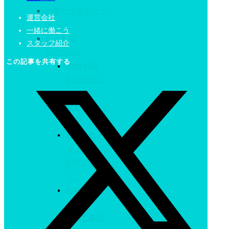
小樽デジタルマッ
運営会社
プ
一緒に働こう
まるまる
スタッフ紹介
SAPPORO
この記事を共有する
2026 札幌
観光情報｜
まるまる
SAPPORO(古
い）
おすすめス
ポット
札幌で遊ぼ
う！
おすすめス
ポット
小樽で遊ぼ