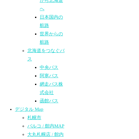
から北海道
へ
日本国内の
航路
世界からの
航路​
北海道をつなぐバ
ス
中央バス
阿寒バス
網走バス株
式会社
函館バス
デジタル Map
札幌市
パルコ / 館内MAP
大丸札幌店 / 館内