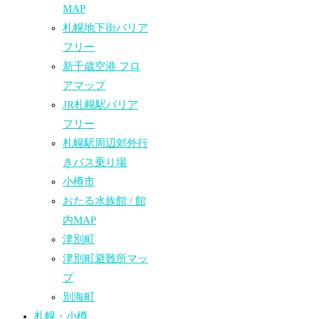
MAP
札幌地下街バリア
フリー
新千歳空港 フロ
アマップ
JR札幌駅バリア
フリー
札幌駅周辺郊外行
きバス乗り場
小樽市
おたる水族館 / 館
内MAP
津別町
津別町避難所マッ
プ
別海町
札幌・小樽