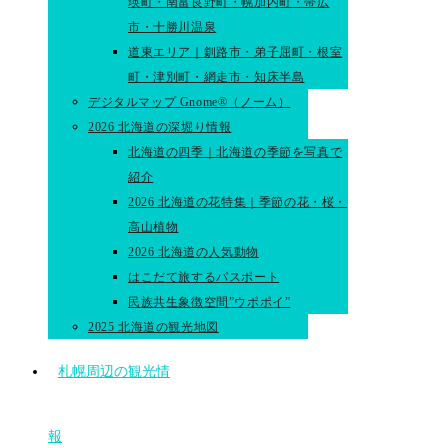
瑛町・南富良野町・幌加内町・帯広
市・十勝川温泉
道東エリア｜釧路市・弟子屈町・根室
町・津別町・網走市・知床半島
デジタルマップ Gnome®（ノーム）
2026 北海道の深堀り情報
北海道の四季｜北海道の季節を写真で
紹介
2026 北海道の花特集｜季節の花・桜・
高山植物
2026 北海道の人気動物
はこだて旅するパスポート
民族共生象徴空間”ウポポイ”
2025 北海道の観光地図
札幌周辺の観光情
報