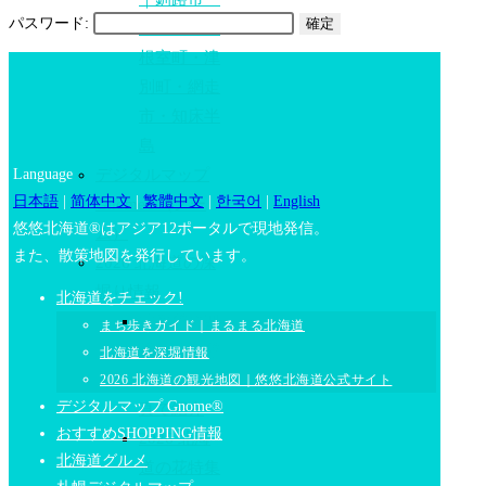
パスワード:
弟子屈町・
根室町・津
別町・網走
市・知床半
島
デジタルマップ
Language
日本語
|
简体中文
|
繁體中文
|
한국어
|
English
Gnome®（ノー
悠悠北海道®はアジア12ポータルで現地発信。
ム）
また、散策地図を発行しています。
2026 北海道の深
堀り情報
北海道をチェック!
北海道の四
まち歩きガイド｜まるまる北海道
季｜北海道
北海道を深堀情報
の季節を写
2026 北海道の観光地図｜悠悠北海道公式サイト
デジタルマップ Gnome®
真で紹介
おすすめSHOPPING情報
2026 北海
北海道グルメ
道の花特集