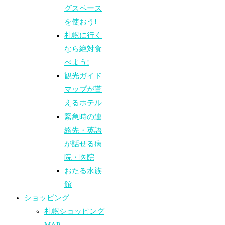
グスペース
を使おう!
札幌に行く
なら絶対食
べよう!
観光ガイド
マップが貰
えるホテル
緊急時の連
絡先・英語
が話せる病
院・医院
おたる水族
館
ショッピング
札幌ショッピング