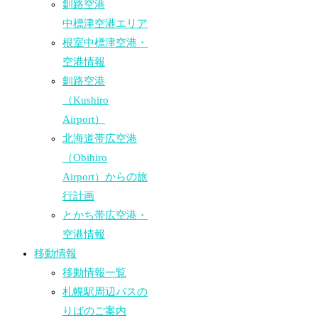
釧路空港
中標津空港エリア
根室中標津空港・
空港情報
釧路空港
（Kushiro
Airport）
北海道帯広空港
（Obihiro
Airport）からの旅
行計画
とかち帯広空港・
空港情報
移動情報
移動情報一覧
札幌駅周辺バスの
りばのご案内