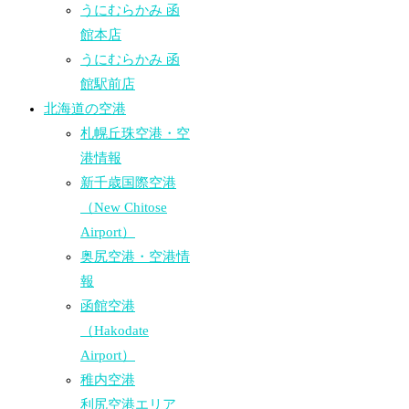
うにむらかみ 函
館本店
うにむらかみ 函
館駅前店
北海道の空港
札幌丘珠空港・空
港情報
新千歳国際空港
（New Chitose
Airport）
奥尻空港・空港情
報
函館空港
（Hakodate
Airport）
稚内空港
利尻空港エリア