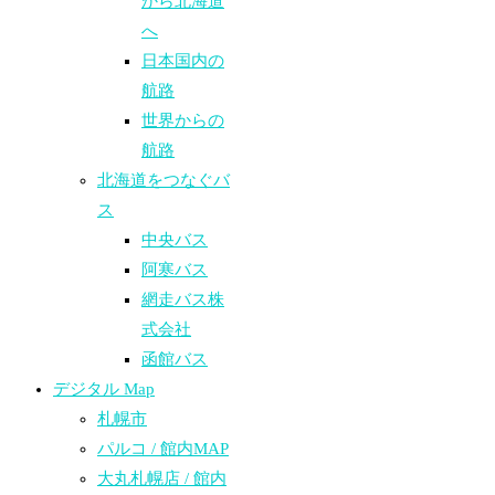
から北海道
へ
日本国内の
航路
世界からの
航路​
北海道をつなぐバ
ス
中央バス
阿寒バス
網走バス株
式会社
函館バス
デジタル Map
札幌市
パルコ / 館内MAP
大丸札幌店 / 館内