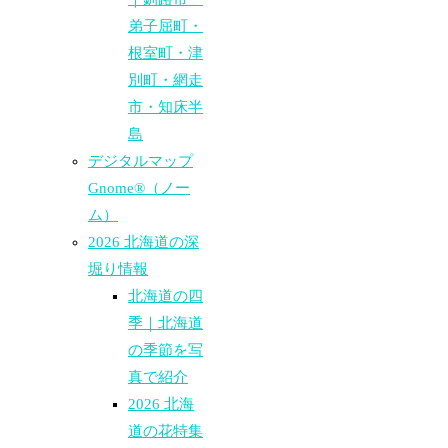
弟子屈町・
根室町・津
別町・網走
市・知床半
島
デジタルマップ
Gnome®（ノー
ム）
2026 北海道の深
堀り情報
北海道の四
季｜北海道
の季節を写
真で紹介
2026 北海
道の花特集