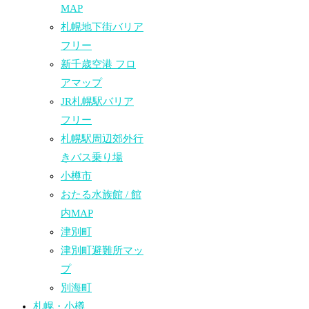
MAP
札幌地下街バリア
フリー
新千歳空港 フロ
アマップ
JR札幌駅バリア
フリー
札幌駅周辺郊外行
きバス乗り場
小樽市
おたる水族館 / 館
内MAP
津別町
津別町避難所マッ
プ
別海町
札幌・小樽