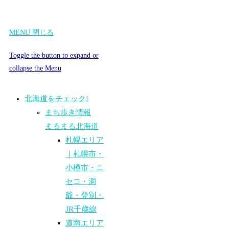
MENU
閉じる
Toggle the button to expand or
collapse the Menu
北海道をチェック!
まち歩き情報
まるまる北海道
札幌エリア
｜札幌市・
小樽市・ニ
セコ・洞
爺・登別・
JR千歳線
道南エリア