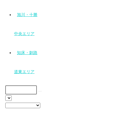
旭川・十勝
中央エリア
知床・釧路
道東エリア