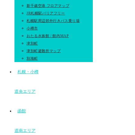
新千歳空港 フロアマップ
JR札幌駅バリアフリー
札幌駅周辺郊外行きバス乗り場
小樽市
おたる水族館 / 館内MAP
津別町
津別町避難所マップ
別海町
札幌・小樽
道央エリア
函館
道南エリア