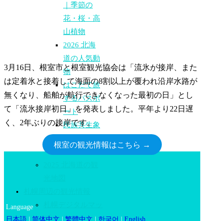
｜季節の
花・桜・高
山植物
2026 北海
道の人気動
3月16日、根室市と根室観光協会は「流氷が接岸、また
物
は定着氷と接着して海面の8割以上が覆われ沿岸水路が
はこだて旅
無くなり、船舶が航行できなくなった最初の日」とし
するパスポ
て「流氷接岸初日」を発表しました。平年より22日遅
ート
く、2年ぶりの接岸です。
民族共生象
徴空間”ウ
根室の観光情報はこちら →
ポポイ”
2025 北海道の観
光地図
札幌周辺の観光情報
札幌デジタルマッ
Language
プ
日本語
|
简体中文
|
繁體中文
|
한국어
|
English