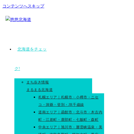
コンテンツへスキップ
北海道をチェッ
ク!
まち歩き情報
まるまる北海道
札幌エリア｜札幌市・小樽市・ニセ
コ・洞爺・登別・JR千歳線
道南エリア｜函館市・北斗市・木古内
町・江差町・鹿部町・七飯町・森町
中央エリア｜旭川市・層雲峡温泉・美