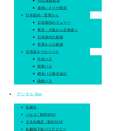
JR北海道鉄道
道南いさりび鉄道
日本国内・世界から
日本国内のフェリー
東京・大阪から北海道へ
日本国内の航路
世界からの航路​
北海道をつなぐバス
中央バス
阿寒バス
網走バス株式会社
函館バス
デジタル Map
札幌市
パルコ / 館内MAP
大丸札幌店 / 館内MAP
札幌地下街バリアフリー