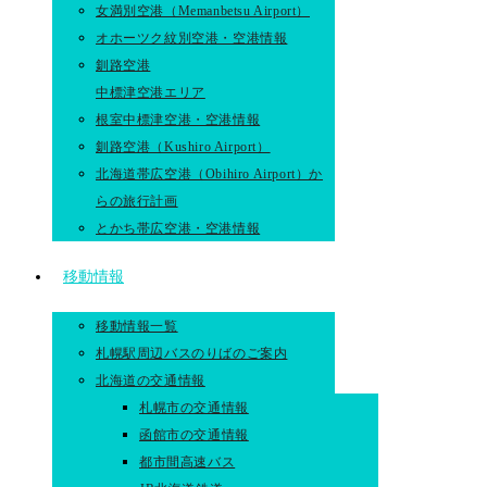
女満別空港（Memanbetsu Airport）
オホーツク紋別空港・空港情報
釧路空港
中標津空港エリア
根室中標津空港・空港情報
釧路空港（Kushiro Airport）
北海道帯広空港（Obihiro Airport）か
らの旅行計画
とかち帯広空港・空港情報
移動情報
移動情報一覧
札幌駅周辺バスのりばのご案内
北海道の交通情報
札幌市の交通情報
函館市の交通情報
都市間高速バス