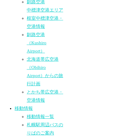
釧路空港
中標津空港エリア
根室中標津空港・
空港情報
釧路空港
（Kushiro
Airport）
北海道帯広空港
（Obihiro
Airport）からの旅
行計画
とかち帯広空港・
空港情報
移動情報
移動情報一覧
札幌駅周辺バスの
りばのご案内