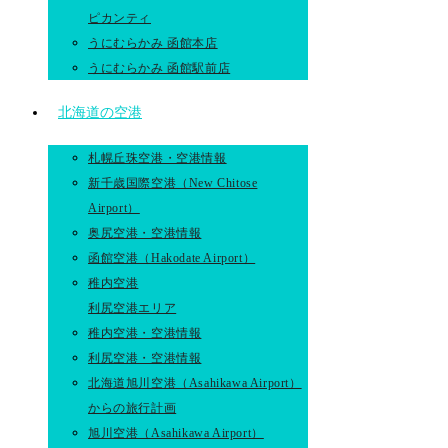
ピカンティ
うにむらかみ 函館本店
うにむらかみ 函館駅前店
北海道の空港
札幌丘珠空港・空港情報
新千歳国際空港（New Chitose
Airport）
奥尻空港・空港情報
函館空港（Hakodate Airport）
稚内空港
利尻空港エリア
稚内空港・空港情報
利尻空港・空港情報
北海道旭川空港（Asahikawa Airport）
からの旅行計画
旭川空港（Asahikawa Airport）