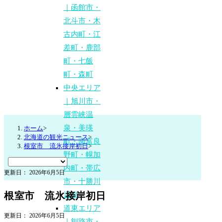
｜函館市・
北斗市・木
古内町・江
差町・鹿部
町・七飯
町・森町
中央エリア
｜旭川市・
層雲峡温
泉・美瑛
ホーム
>
北海道の観光ニュース
>
町・南富良
根室市 流氷接岸初日
>
野町・幌加
内町・帯広
更新日： 2026年6月5日
市・十勝川
根室市 流氷接岸初日
温泉
道東エリア
更新日： 2026年6月5日
｜釧路市・