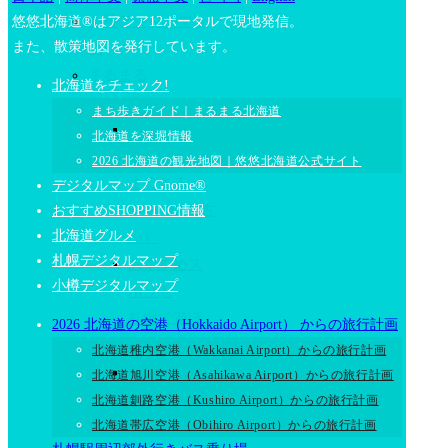
小樽デジタルマッ
悠悠北海道®はアジア12ポータルで現地発信。
また、散策地図を発行しています。
プ
まるまる
北海道をチェック!
SAPPORO
まち歩きガイド｜まるまる北海道
2026 札幌
北海道を深堀情報
観光情報｜
2026 北海道の観光地図｜悠悠北海道公式サイト
まるまる
デジタルマップ Gnome®
SAPPORO(古
おすすめSHOPPING情報
北海道グルメ
い）
札幌デジタルマップ
おすすめス
小樽デジタルマップ
ポット
札幌で遊ぼ
2026 北海道の空港（Hokkaido Airport） からの旅行計画
う！
北海道稚内空港（Wakkanai Airport）からの旅行計画
おすすめス
北海道旭川空港（Asahikawa Airport）からの旅行計画
ポット
北海道釧路空港（Kushiro Airport）からの旅行計画
小樽で遊ぼ
北海道帯広空港（Obihiro Airport）からの旅行計画