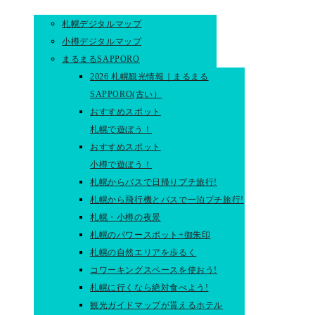
札幌デジタルマップ
小樽デジタルマップ
まるまるSAPPORO
2026 札幌観光情報｜まるまる
SAPPORO(古い）
おすすめスポット
札幌で遊ぼう！
おすすめスポット
小樽で遊ぼう！
札幌からバスで日帰りプチ旅行!
札幌から飛行機とバスで一泊プチ旅行!
札幌・小樽の夜景
札幌のパワースポット+御朱印
札幌の自然エリアを歩るく
コワーキングスペースを使おう!
札幌に行くなら絶対食べよう!
観光ガイドマップが貰えるホテル