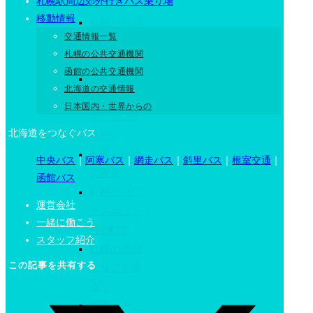
札幌駅周辺郊外行きバス乗り場
う！
移動情報
札幌からバ
交通情報一覧
スで日帰り
札幌の公共交通機関
プチ旅行!
函館の公共交通機関
札幌から飛
北海道の交通情報
行機とバス
日本国内・世界からの
で一泊プチ
北海道をつなぐバス
旅行!
札幌・小樽
中央バス
｜
阿寒バス
｜
網走バス
｜
斜里バス
｜
根室交通
｜
の夜景
函館バス
札幌のパワ
運営会社
ースポット
一緒に働こう
+御朱印
スタッフ紹介
札幌の自然
この記事を共有する
エリアを歩
るく
コワーキン