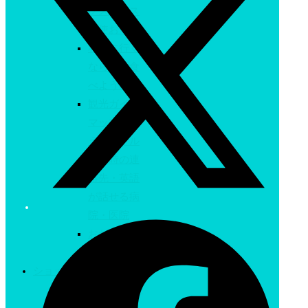
グスペース
を使おう!
札幌に行く
なら絶対食
べよう!
観光ガイド
マップが貰
えるホテル
緊急時の連
絡先・英語
が話せる病
院・医院
おたる水族
館
ショッピング
札幌ショッピング