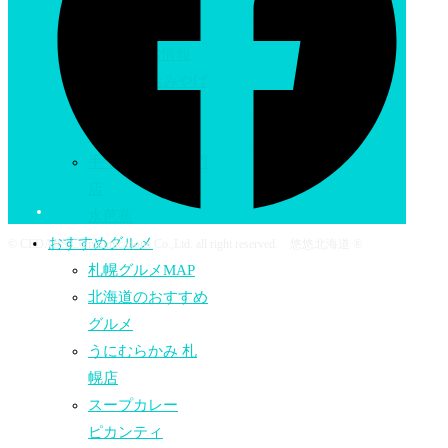
MAP
おすすめ
SHOPPING情報
北海道のおみやげ
の店
こぶしや
手づくり鞄の専門
店
水芭蕉
おすすめグルメ
© CEDARS Communications Co.,Ltd. all right reserved. 悠悠北海道 ®
札幌グルメMAP
北海道のおすすめ
グルメ
うにむらかみ 札
幌店
スープカレー
ピカンティ