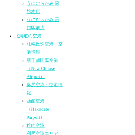
うにむらかみ 函
館本店
うにむらかみ 函
館駅前店
北海道の空港
札幌丘珠空港・空
港情報
新千歳国際空港
（New Chitose
Airport）
奥尻空港・空港情
報
函館空港
（Hakodate
Airport）
稚内空港
利尻空港エリア