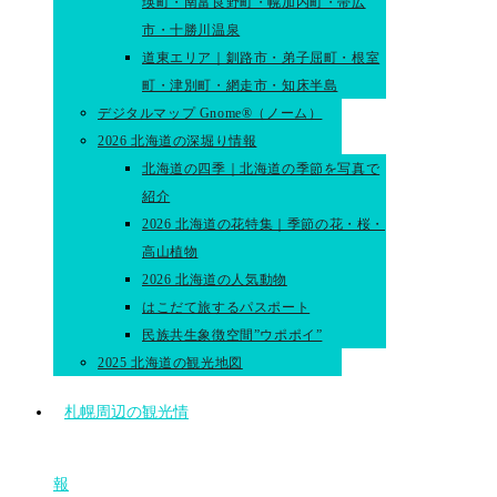
瑛町・南富良野町・幌加内町・帯広
市・十勝川温泉
道東エリア｜釧路市・弟子屈町・根室
町・津別町・網走市・知床半島
デジタルマップ Gnome®（ノーム）
2026 北海道の深堀り情報
北海道の四季｜北海道の季節を写真で
紹介
2026 北海道の花特集｜季節の花・桜・
高山植物
2026 北海道の人気動物
はこだて旅するパスポート
民族共生象徴空間”ウポポイ”
2025 北海道の観光地図
札幌周辺の観光情
報