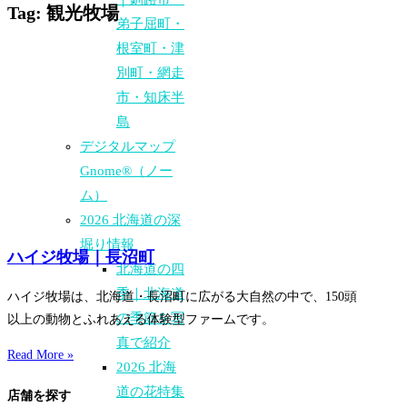
Tag: 観光牧場
弟子屈町・
根室町・津
別町・網走
市・知床半
島
デジタルマップ
Gnome®（ノー
ム）
2026 北海道の深
堀り情報
ハイジ牧場｜長沼町
北海道の四
季｜北海道
ハイジ牧場は、北海道・長沼町に広がる大自然の中で、150頭
の季節を写
以上の動物とふれあえる体験型ファームです。
真で紹介
Read More »
2026 北海
道の花特集
店舗を探す