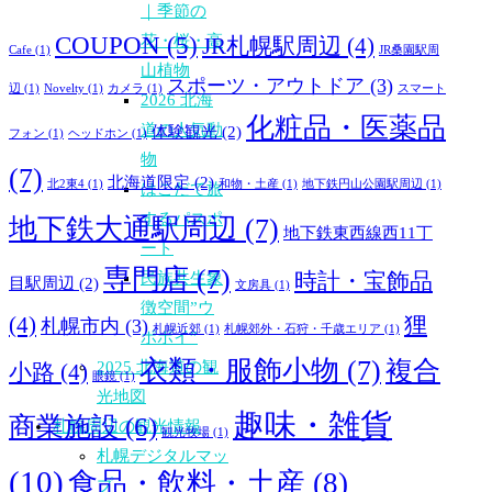
｜季節の
COUPON
(5)
花・桜・高
JR札幌駅周辺
(4)
Cafe
(1)
JR桑園駅周
山植物
スポーツ・アウトドア
(3)
辺
(1)
Novelty
(1)
カメラ
(1)
スマート
2026 北海
化粧品・医薬品
道の人気動
体験観光
(2)
フォン
(1)
ヘッドホン
(1)
物
(7)
北海道限定
(2)
北2東4
(1)
和物・土産
(1)
地下鉄円山公園駅周辺
(1)
はこだて旅
するパスポ
地下鉄大通駅周辺
(7)
地下鉄東西線西11丁
ート
専門店
(7)
時計・宝飾品
民族共生象
目駅周辺
(2)
文房具
(1)
徴空間”ウ
(4)
狸
札幌市内
(3)
札幌近郊
(1)
札幌郊外・石狩・千歳エリア
(1)
ポポイ”
衣類・服飾小物
(7)
複合
2025 北海道の観
小路
(4)
眼鏡
(1)
光地図
趣味・雑貨
商業施設
(6)
札幌周辺の観光情報
観光牧場
(1)
札幌デジタルマッ
(10)
食品・飲料・土産
(8)
プ