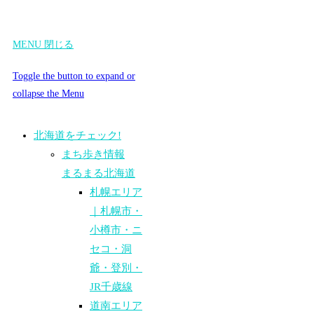
MENU
閉じる
Toggle the button to expand or
collapse the Menu
北海道をチェック!
まち歩き情報
まるまる北海道
札幌エリア
｜札幌市・
小樽市・ニ
セコ・洞
爺・登別・
JR千歳線
道南エリア