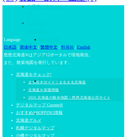
小樽デジタルマッ
プ
まるまる
SAPPORO
2026 札幌
Language
日本語
|
简体中文
|
繁體中文
|
한국어
|
English
観光情報｜
悠悠北海道®はアジア12ポータルで現地発信。
まるまる
また、散策地図を発行しています。
SAPPORO(古
い）
北海道をチェック!
おすすめス
まち歩きガイド｜まるまる北海道
ポット
北海道を深堀情報
札幌で遊ぼ
2026 北海道の観光地図｜悠悠北海道公式サイト
デジタルマップ Gnome®
う！
おすすめSHOPPING情報
おすすめス
北海道グルメ
ポット
札幌デジタルマップ
小樽で遊ぼ
小樽デジタルマップ