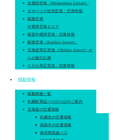
女満別空港（Memanbetsu Airport）
オホーツク紋別空港・空港情報
釧路空港
中標津空港エリア
根室中標津空港・空港情報
釧路空港（Kushiro Airport）
北海道帯広空港（Obihiro Airport）か
らの旅行計画
とかち帯広空港・空港情報
移動情報
移動情報一覧
札幌駅周辺バスのりばのご案内
北海道の交通情報
札幌市の交通情報
函館市の交通情報
都市間高速バス