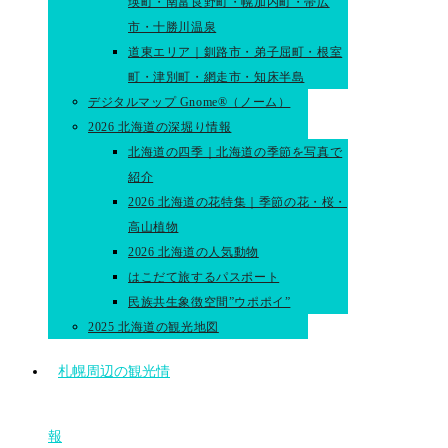
瑛町・南富良野町・幌加内町・帯広
市・十勝川温泉
道東エリア｜釧路市・弟子屈町・根室
町・津別町・網走市・知床半島
デジタルマップ Gnome®（ノーム）
2026 北海道の深堀り情報
北海道の四季｜北海道の季節を写真で
紹介
2026 北海道の花特集｜季節の花・桜・
高山植物
2026 北海道の人気動物
はこだて旅するパスポート
民族共生象徴空間”ウポポイ”
2025 北海道の観光地図
札幌周辺の観光情
報