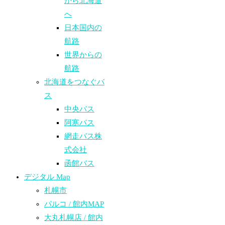
から北海道
へ
日本国内の
航路
世界からの
航路​
北海道をつなぐバ
ス
中央バス
阿寒バス
網走バス株
式会社
函館バス
デジタル Map
札幌市
パルコ / 館内MAP
大丸札幌店 / 館内