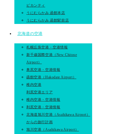
ピカンティ
うにむらかみ 函館本店
うにむらかみ 函館駅前店
北海道の空港
札幌丘珠空港・空港情報
新千歳国際空港（New Chitose
Airport）
奥尻空港・空港情報
函館空港（Hakodate Airport）
稚内空港
利尻空港エリア
稚内空港・空港情報
利尻空港・空港情報
北海道旭川空港（Asahikawa Airport）
からの旅行計画
旭川空港（Asahikawa Airport）