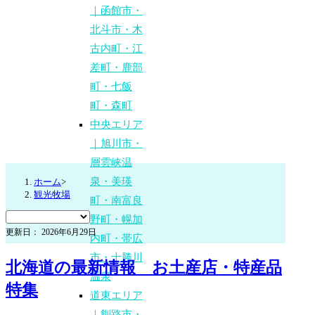
｜函館市・
北斗市・木
古内町・江
差町・鹿部
町・七飯
町・森町
中央エリア
｜旭川市・
層雲峡温
泉・美瑛
ホーム
>
観光牧場
町・南富良
野町・幌加
更新日： 2026年6月29日
内町・帯広
市・十勝川
北海道の最新情報 お土産店・特産品
温泉
特集
道東エリア
｜釧路市・