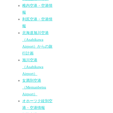
稚内空港・空港情
報
利尻空港・空港情
報
北海道旭川空港
（Asahikawa
Airport）からの旅
行計画
旭川空港
（Asahikawa
Airport）
女満別空港
（Memanbetsu
Airport）
オホーツク紋別空
港・空港情報