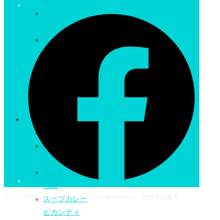
MAP
おすすめ
SHOPPING情報
北海道のおみやげ
の店
こぶしや
手づくり鞄の専門
店
水芭蕉
おすすめグルメ
札幌グルメMAP
北海道のおすすめ
グルメ
うにむらかみ 札
幌店
© CEDARS Communications Co.,Ltd. all right reserved. 悠悠北海道 ®
スープカレー
ピカンティ