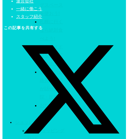
運営会社
グスペース
一緒に働こう
を使おう!
スタッフ紹介
札幌に行く
この記事を共有する
なら絶対食
べよう!
観光ガイド
マップが貰
えるホテル
緊急時の連
絡先・英語
が話せる病
院・医院
おたる水族
館
ショッピング
札幌ショッピング