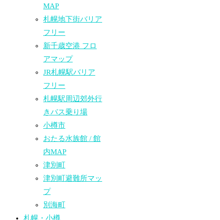
MAP
札幌地下街バリア
フリー
新千歳空港 フロ
アマップ
JR札幌駅バリア
フリー
札幌駅周辺郊外行
きバス乗り場
小樽市
おたる水族館 / 館
内MAP
津別町
津別町避難所マッ
プ
別海町
札幌・小樽