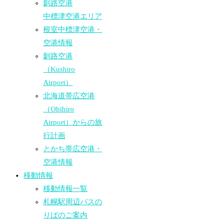
釧路空港
中標津空港エリア
根室中標津空港・
空港情報
釧路空港
（Kushiro
Airport）
北海道帯広空港
（Obihiro
Airport）からの旅
行計画
とかち帯広空港・
空港情報
移動情報
移動情報一覧
札幌駅周辺バスの
りばのご案内