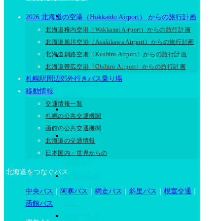
う！
札幌からバ
2026 北海道の空港（Hokkaido Airport） からの旅行計画
スで日帰り
北海道稚内空港（Wakkanai Airport）からの旅行計画
北海道旭川空港（Asahikawa Airport）からの旅行計画
プチ旅行!
北海道釧路空港（Kushiro Airport）からの旅行計画
札幌から飛
北海道帯広空港（Obihiro Airport）からの旅行計画
行機とバス
札幌駅周辺郊外行きバス乗り場
で一泊プチ
移動情報
旅行!
交通情報一覧
札幌・小樽
札幌の公共交通機関
の夜景
函館の公共交通機関
札幌のパワ
北海道の交通情報
ースポット
日本国内・世界からの
+御朱印
北海道をつなぐバス
札幌の自然
エリアを歩
中央バス
｜
阿寒バス
｜
網走バス
｜
斜里バス
｜
根室交通
｜
るく
函館バス
コワーキン