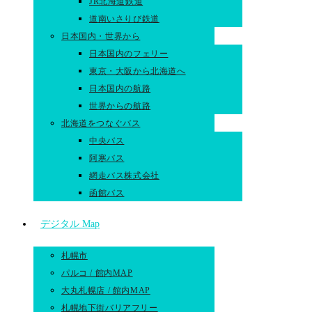
JR北海道鉄道
道南いさりび鉄道
日本国内・世界から
日本国内のフェリー
東京・大阪から北海道へ
日本国内の航路
世界からの航路​
北海道をつなぐバス
中央バス
阿寒バス
網走バス株式会社
函館バス
デジタル Map
札幌市
パルコ / 館内MAP
大丸札幌店 / 館内MAP
札幌地下街バリアフリー