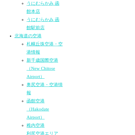
うにむらかみ 函
館本店
うにむらかみ 函
館駅前店
北海道の空港
札幌丘珠空港・空
港情報
新千歳国際空港
（New Chitose
Airport）
奥尻空港・空港情
報
函館空港
（Hakodate
Airport）
稚内空港
利尻空港エリア