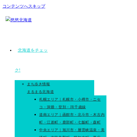
コンテンツへスキップ
北海道をチェッ
ク!
まち歩き情報
まるまる北海道
札幌エリア｜札幌市・小樽市・ニセ
コ・洞爺・登別・JR千歳線
道南エリア｜函館市・北斗市・木古内
町・江差町・鹿部町・七飯町・森町
中央エリア｜旭川市・層雲峡温泉・美