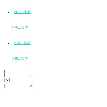
旭川・十勝
中央エリア
知床・釧路
道東エリア