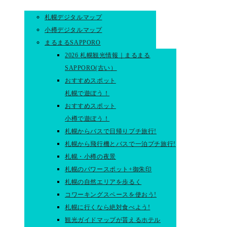
札幌デジタルマップ
小樽デジタルマップ
まるまるSAPPORO
2026 札幌観光情報｜まるまる
SAPPORO(古い）
おすすめスポット
札幌で遊ぼう！
おすすめスポット
小樽で遊ぼう！
札幌からバスで日帰りプチ旅行!
札幌から飛行機とバスで一泊プチ旅行!
札幌・小樽の夜景
札幌のパワースポット+御朱印
札幌の自然エリアを歩るく
コワーキングスペースを使おう!
札幌に行くなら絶対食べよう!
観光ガイドマップが貰えるホテル