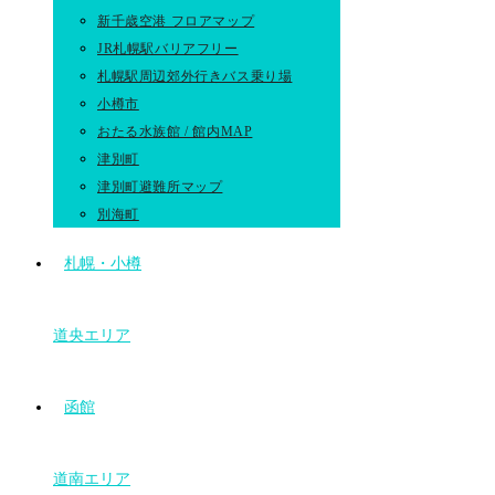
新千歳空港 フロアマップ
JR札幌駅バリアフリー
札幌駅周辺郊外行きバス乗り場
小樽市
おたる水族館 / 館内MAP
津別町
津別町避難所マップ
別海町
札幌・小樽
道央エリア
函館
道南エリア