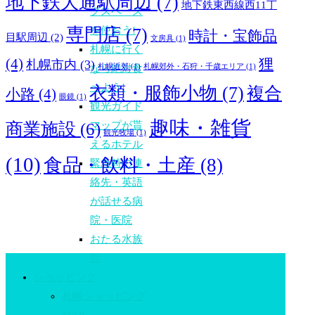
地下鉄大通駅周辺
(7)
地下鉄東西線西11丁
グスペース
専門店
(7)
を使おう!
時計・宝飾品
目駅周辺
(2)
文房具
(1)
札幌に行く
(4)
狸
札幌市内
(3)
札幌近郊
(1)
札幌郊外・石狩・千歳エリア
(1)
なら絶対食
べよう!
衣類・服飾小物
(7)
複合
小路
(4)
眼鏡
(1)
観光ガイド
趣味・雑貨
商業施設
(6)
マップが貰
観光牧場
(1)
えるホテル
(10)
食品・飲料・土産
(8)
緊急時の連
絡先・英語
が話せる病
院・医院
おたる水族
館
ショッピング
札幌ショッピング