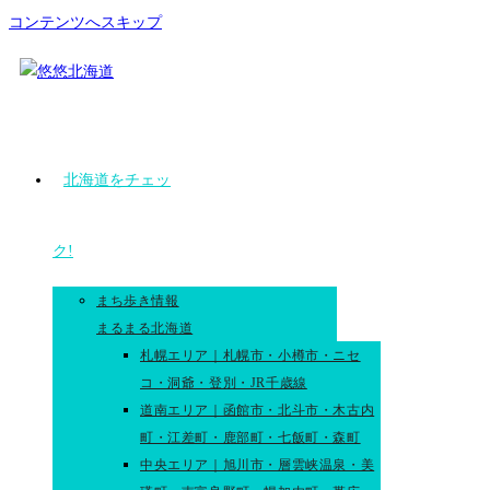
コンテンツへスキップ
北海道をチェッ
ク!
まち歩き情報
まるまる北海道
札幌エリア｜札幌市・小樽市・ニセ
コ・洞爺・登別・JR千歳線
道南エリア｜函館市・北斗市・木古内
町・江差町・鹿部町・七飯町・森町
中央エリア｜旭川市・層雲峡温泉・美