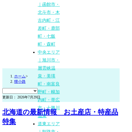
｜函館市・
北斗市・木
古内町・江
差町・鹿部
町・七飯
町・森町
中央エリア
｜旭川市・
層雲峡温
泉・美瑛
ホーム
>
狸小路
町・南富良
野町・幌加
更新日： 2026年7月29日
内町・帯広
市・十勝川
北海道の最新情報 お土産店・特産品
温泉
特集
道東エリア
｜釧路市・