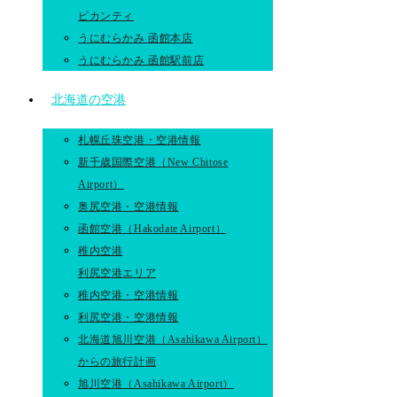
ピカンティ
うにむらかみ 函館本店
うにむらかみ 函館駅前店
北海道の空港
札幌丘珠空港・空港情報
新千歳国際空港（New Chitose
Airport）
奥尻空港・空港情報
函館空港（Hakodate Airport）
稚内空港
利尻空港エリア
稚内空港・空港情報
利尻空港・空港情報
北海道旭川空港（Asahikawa Airport）
からの旅行計画
旭川空港（Asahikawa Airport）