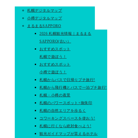
札幌デジタルマップ
小樽デジタルマップ
まるまるSAPPORO
2026 札幌観光情報｜まるまる
SAPPORO(古い）
おすすめスポット
札幌で遊ぼう！
おすすめスポット
小樽で遊ぼう！
札幌からバスで日帰りプチ旅行!
札幌から飛行機とバスで一泊プチ旅行!
札幌・小樽の夜景
札幌のパワースポット+御朱印
札幌の自然エリアを歩るく
コワーキングスペースを使おう!
札幌に行くなら絶対食べよう!
観光ガイドマップが貰えるホテル