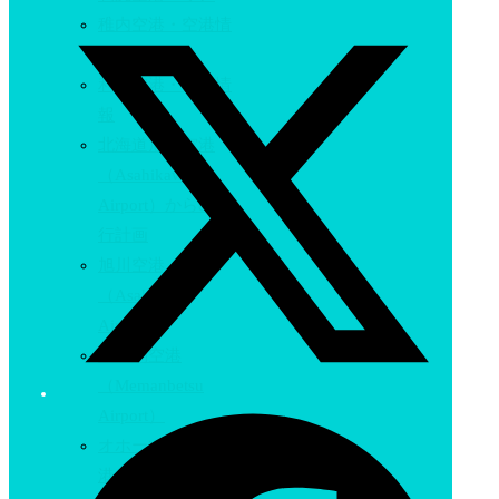
稚内空港・空港情
報
利尻空港・空港情
報
北海道旭川空港
（Asahikawa
Airport）からの旅
行計画
旭川空港
（Asahikawa
Airport）
女満別空港
（Memanbetsu
Airport）
オホーツク紋別空
港・空港情報