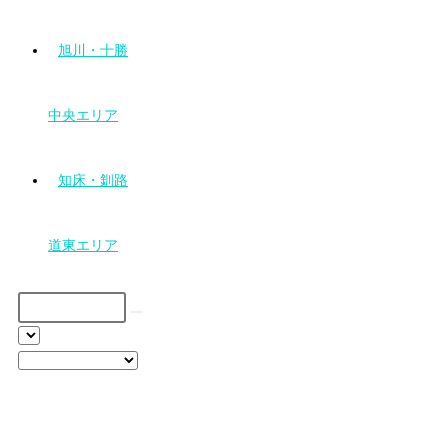
旭川・十勝
中央エリア
知床・釧路
道東エリア