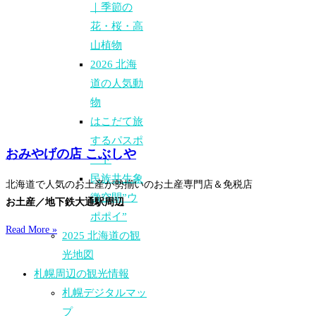
｜季節の
花・桜・高
山植物
2026 北海
道の人気動
物
はこだて旅
するパスポ
おみやげの店 こぶしや
ート
民族共生象
北海道で人気のお土産が勢揃いのお土産専門店＆免税店
徴空間”ウ
お土産／地下鉄大通駅周辺
ポポイ”
Read More »
2025 北海道の観
光地図
札幌周辺の観光情報
札幌デジタルマッ
プ