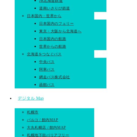
JR北海道鉄道
道南いさりび鉄道
日本国内・世界から
日本国内のフェリー
東京・大阪から北海道へ
日本国内の航路
世界からの航路​
北海道をつなぐバス
中央バス
阿寒バス
網走バス株式会社
函館バス
デジタル Map
札幌市
パルコ / 館内MAP
大丸札幌店 / 館内MAP
札幌地下街バリアフリー