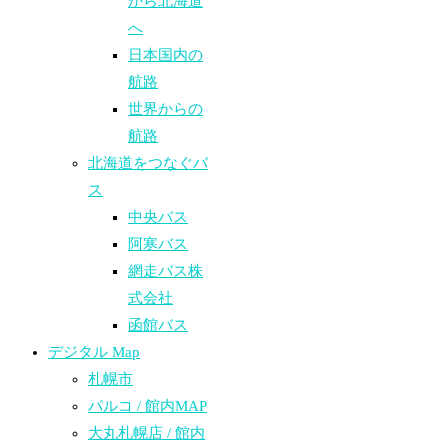
から北海道
へ
日本国内の
航路
世界からの
航路​
北海道をつなぐバ
ス
中央バス
阿寒バス
網走バス株
式会社
函館バス
デジタル Map
札幌市
パルコ / 館内MAP
大丸札幌店 / 館内