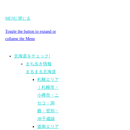
MENU
閉じる
Toggle the button to expand or
collapse the Menu
北海道をチェック!
まち歩き情報
まるまる北海道
札幌エリア
｜札幌市・
小樽市・ニ
セコ・洞
爺・登別・
JR千歳線
道南エリア