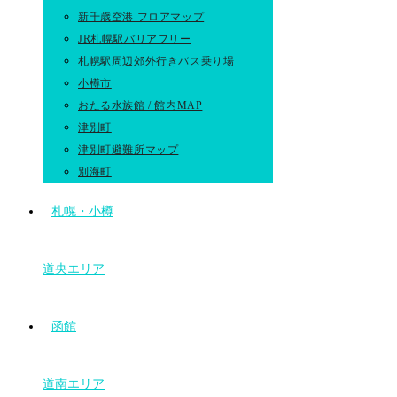
新千歳空港 フロアマップ
JR札幌駅バリアフリー
札幌駅周辺郊外行きバス乗り場
小樽市
おたる水族館 / 館内MAP
津別町
津別町避難所マップ
別海町
札幌・小樽
道央エリア
函館
道南エリア