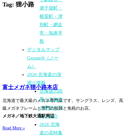
Tag: 狸小路
弟子屈町・
根室町・津
別町・網走
市・知床半
島
デジタルマップ
Gnome®（ノー
ム）
2026 北海道の深
堀り情報
富士メガネ狸小路本店
北海道の四
季｜北海道
北海道で最大級のメガネ専門店です。サングラス、レンズ、高
の季節を写
級メガネフレームと専門の技師と免税のお店。
メガネ／地下鉄大通駅周辺
真で紹介
2026 北海
Read More »
道の花特集