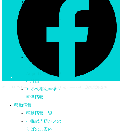
釧路空港
中標津空港エリア
根室中標津空港・
空港情報
釧路空港
（Kushiro
Airport）
北海道帯広空港
（Obihiro
Airport）からの旅
行計画
© CEDARS Communications Co.,Ltd. all right reserved. 悠悠北海道 ®
とかち帯広空港・
空港情報
移動情報
移動情報一覧
札幌駅周辺バスの
りばのご案内