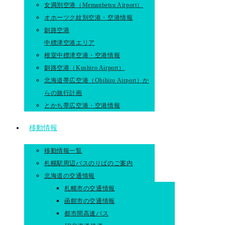
女満別空港（Memanbetsu Airport）
オホーツク紋別空港・空港情報
釧路空港
中標津空港エリア
根室中標津空港・空港情報
釧路空港（Kushiro Airport）
北海道帯広空港（Obihiro Airport）か
らの旅行計画
とかち帯広空港・空港情報
移動情報
移動情報一覧
札幌駅周辺バスのりばのご案内
北海道の交通情報
札幌市の交通情報
函館市の交通情報
都市間高速バス