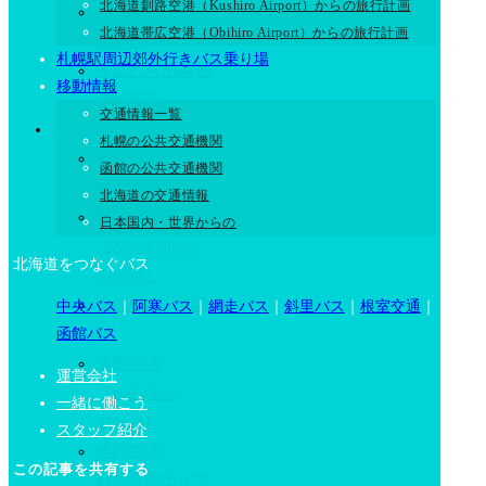
北海道釧路空港（Kushiro Airport）からの旅行計画
うにむらかみ 函
北海道帯広空港（Obihiro Airport）からの旅行計画
館本店
札幌駅周辺郊外行きバス乗り場
うにむらかみ 函
移動情報
館駅前店
交通情報一覧
北海道の空港
札幌の公共交通機関
札幌丘珠空港・空
函館の公共交通機関
港情報
北海道の交通情報
新千歳国際空港
日本国内・世界からの
（New Chitose
北海道をつなぐバス
Airport）
奥尻空港・空港情
中央バス
｜
阿寒バス
｜
網走バス
｜
斜里バス
｜
根室交通
｜
函館バス
報
函館空港
運営会社
（Hakodate
一緒に働こう
Airport）
スタッフ紹介
稚内空港
この記事を共有する
利尻空港エリア