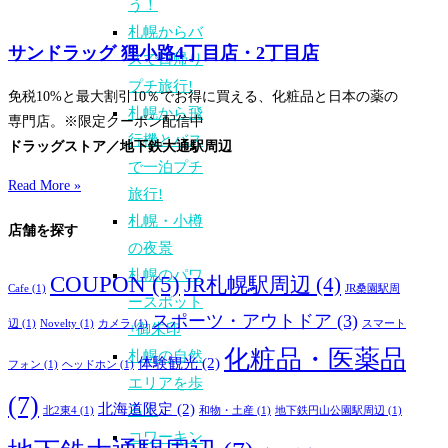
う！
札幌からバ
サンドラッグ 狸小路4丁目店・2丁目店
スで日帰り
プチ旅行!
免税10%と最大割引10％でお得に買える、化粧品と日本の薬の
札幌から飛
専門店。※限定クーポン配信中
行機とバス
ドラッグストア／地下鉄大通駅周辺
で一泊プチ
Read More »
旅行!
札幌・小樽
店舗を探す
の夜景
札幌のパワ
COUPON
(5)
JR札幌駅周辺
(4)
Cafe
(1)
JR桑園駅周
ースポット
スポーツ・アウトドア
(3)
辺
(1)
Novelty
(1)
カメラ
(1)
スマート
+御朱印
化粧品・医薬品
札幌の自然
体験観光
(2)
フォン
(1)
ヘッドホン
(1)
エリアを歩
(7)
北海道限定
(2)
るく
北2東4
(1)
和物・土産
(1)
地下鉄円山公園駅周辺
(1)
コワーキン