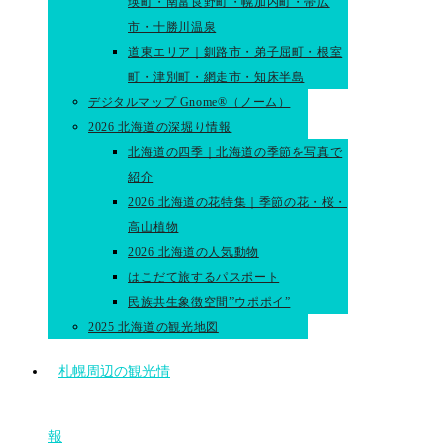
瑛町・南富良野町・幌加内町・帯広
市・十勝川温泉
道東エリア｜釧路市・弟子屈町・根室
町・津別町・網走市・知床半島
デジタルマップ Gnome®（ノーム）
2026 北海道の深堀り情報
北海道の四季｜北海道の季節を写真で
紹介
2026 北海道の花特集｜季節の花・桜・
高山植物
2026 北海道の人気動物
はこだて旅するパスポート
民族共生象徴空間”ウポポイ”
2025 北海道の観光地図
札幌周辺の観光情
報