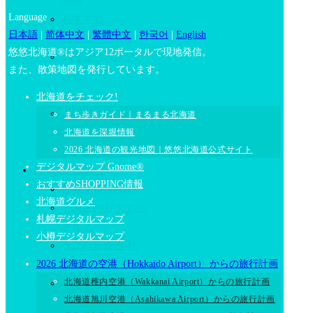
MAP
Language
おすすめ
日本語
|
简体中文
|
繁體中文
|
한국어
|
English
SHOPPING情報
悠悠北海道®はアジア12ポータルで現地発信。
北海道のおみやげ
また、散策地図を発行しています。
の店
こぶしや
北海道をチェック!
手づくり鞄の専門
まち歩きガイド｜まるまる北海道
店
北海道を深堀情報
2026 北海道の観光地図｜悠悠北海道公式サイト
水芭蕉
デジタルマップ Gnome®
おすすめグルメ
おすすめSHOPPING情報
札幌グルメMAP
北海道グルメ
北海道のおすすめ
札幌デジタルマップ
グルメ
小樽デジタルマップ
うにむらかみ 札
2026 北海道の空港（Hokkaido Airport） からの旅行計画
幌店
北海道稚内空港（Wakkanai Airport）からの旅行計画
スープカレー
北海道旭川空港（Asahikawa Airport）からの旅行計画
ピカンティ