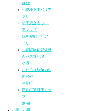
MAP
札幌地下街バリア
フリー
新千歳空港 フロ
アマップ
JR札幌駅バリア
フリー
札幌駅周辺郊外行
きバス乗り場
小樽市
おたる水族館 / 館
内MAP
津別町
津別町避難所マッ
プ
別海町
札幌・小樽