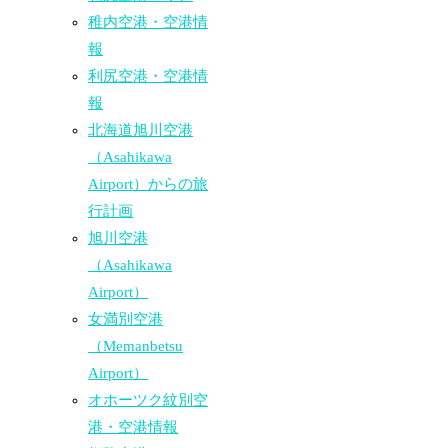
稚内空港・空港情
報
利尻空港・空港情
報
北海道旭川空港
（Asahikawa
Airport）からの旅
行計画
旭川空港
（Asahikawa
Airport）
女満別空港
（Memanbetsu
Airport）
オホーツク紋別空
港・空港情報