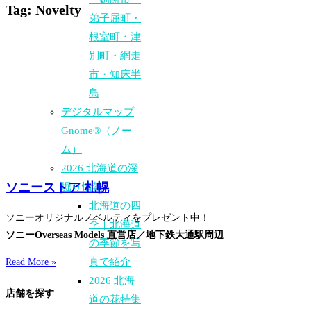
Tag: Novelty
弟子屈町・
根室町・津
別町・網走
市・知床半
島
デジタルマップ
Gnome®（ノー
ム）
2026 北海道の深
ソニーストア 札幌
堀り情報
北海道の四
ソニーオリジナルノベルティをプレゼント中！
季｜北海道
ソニーOverseas Models 直営店／地下鉄大通駅周辺
の季節を写
真で紹介
Read More »
2026 北海
店舗を探す
道の花特集