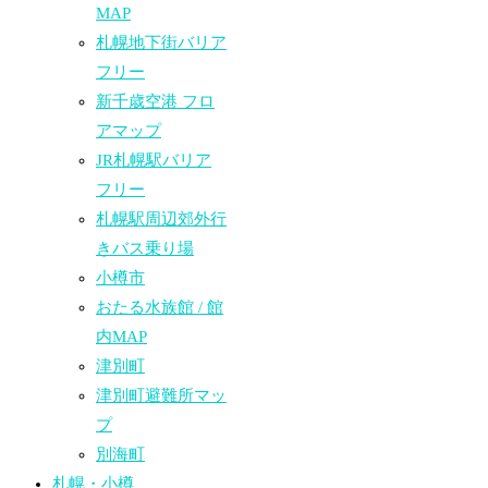
MAP
札幌地下街バリア
フリー
新千歳空港 フロ
アマップ
JR札幌駅バリア
フリー
札幌駅周辺郊外行
きバス乗り場
小樽市
おたる水族館 / 館
内MAP
津別町
津別町避難所マッ
プ
別海町
札幌・小樽