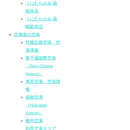
うにむらかみ 函
館本店
うにむらかみ 函
館駅前店
北海道の空港
札幌丘珠空港・空
港情報
新千歳国際空港
（New Chitose
Airport）
奥尻空港・空港情
報
函館空港
（Hakodate
Airport）
稚内空港
利尻空港エリア