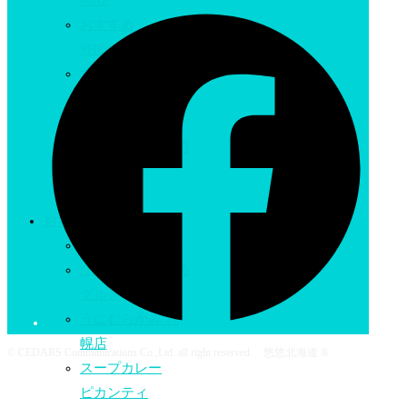
MAP
おすすめ
SHOPPING情報
北海道のおみやげ
の店
こぶしや
手づくり鞄の専門
店
水芭蕉
おすすめグルメ
札幌グルメMAP
北海道のおすすめ
グルメ
うにむらかみ 札
幌店
© CEDARS Communications Co.,Ltd. all right reserved. 悠悠北海道 ®
スープカレー
ピカンティ