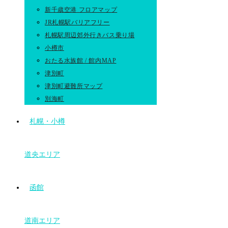
新千歳空港 フロアマップ
JR札幌駅バリアフリー
札幌駅周辺郊外行きバス乗り場
小樽市
おたる水族館 / 館内MAP
津別町
津別町避難所マップ
別海町
札幌・小樽
道央エリア
函館
道南エリア