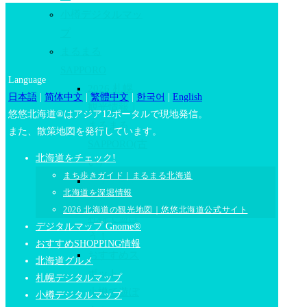
小樽デジタルマッ
プ
まるまる
SAPPORO
Language
2026 札幌
日本語
|
简体中文
|
繁體中文
|
한국어
|
English
観光情報｜
悠悠北海道®はアジア12ポータルで現地発信。
まるまる
また、散策地図を発行しています。
SAPPORO(古
北海道をチェック!
い）
まち歩きガイド｜まるまる北海道
おすすめス
北海道を深堀情報
ポット
2026 北海道の観光地図｜悠悠北海道公式サイト
札幌で遊ぼ
デジタルマップ Gnome®
う！
おすすめSHOPPING情報
おすすめス
北海道グルメ
ポット
札幌デジタルマップ
小樽で遊ぼ
小樽デジタルマップ