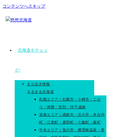
コンテンツへスキップ
北海道をチェッ
ク!
まち歩き情報
まるまる北海道
札幌エリア｜札幌市・小樽市・ニセ
コ・洞爺・登別・JR千歳線
道南エリア｜函館市・北斗市・木古内
町・江差町・鹿部町・七飯町・森町
中央エリア｜旭川市・層雲峡温泉・美