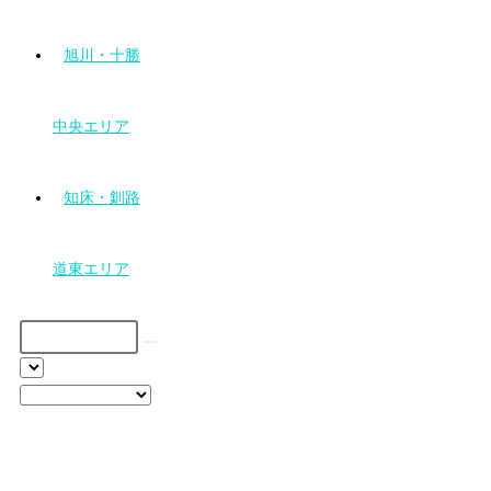
旭川・十勝
中央エリア
知床・釧路
道東エリア