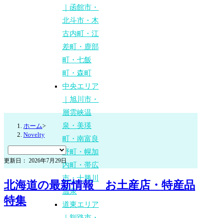
｜函館市・
北斗市・木
古内町・江
差町・鹿部
町・七飯
町・森町
中央エリア
｜旭川市・
層雲峡温
泉・美瑛
ホーム
>
Novelty
町・南富良
野町・幌加
更新日： 2026年7月29日
内町・帯広
市・十勝川
北海道の最新情報 お土産店・特産品
温泉
特集
道東エリア
｜釧路市・