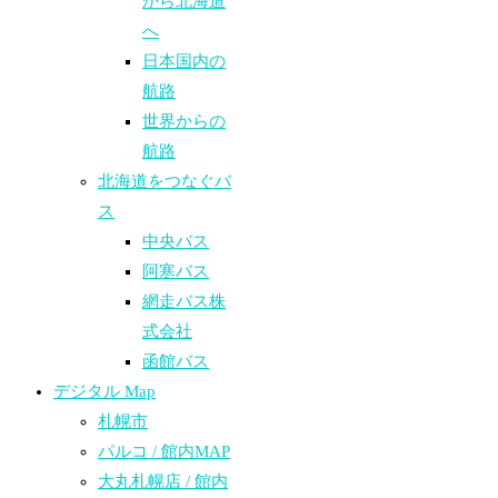
から北海道
へ
日本国内の
航路
世界からの
航路​
北海道をつなぐバ
ス
中央バス
阿寒バス
網走バス株
式会社
函館バス
デジタル Map
札幌市
パルコ / 館内MAP
大丸札幌店 / 館内