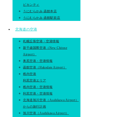
ピカンティ
うにむらかみ 函館本店
うにむらかみ 函館駅前店
北海道の空港
札幌丘珠空港・空港情報
新千歳国際空港（New Chitose
Airport）
奥尻空港・空港情報
函館空港（Hakodate Airport）
稚内空港
利尻空港エリア
稚内空港・空港情報
利尻空港・空港情報
北海道旭川空港（Asahikawa Airport）
からの旅行計画
旭川空港（Asahikawa Airport）