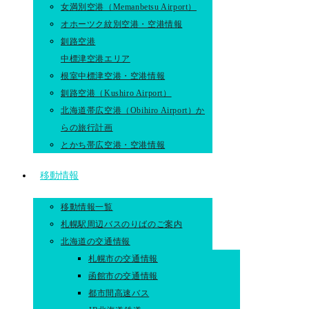
女満別空港（Memanbetsu Airport）
オホーツク紋別空港・空港情報
釧路空港
中標津空港エリア
根室中標津空港・空港情報
釧路空港（Kushiro Airport）
北海道帯広空港（Obihiro Airport）か
らの旅行計画
とかち帯広空港・空港情報
移動情報
移動情報一覧
札幌駅周辺バスのりばのご案内
北海道の交通情報
札幌市の交通情報
函館市の交通情報
都市間高速バス