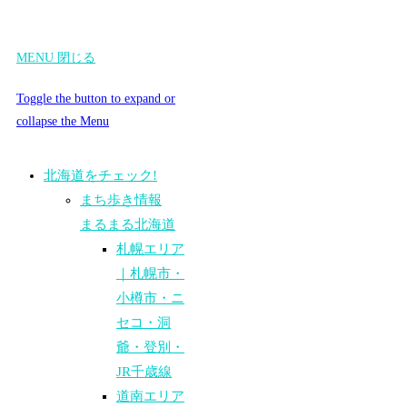
MENU
閉じる
Toggle the button to expand or
collapse the Menu
北海道をチェック!
まち歩き情報
まるまる北海道
札幌エリア
｜札幌市・
小樽市・ニ
セコ・洞
爺・登別・
JR千歳線
道南エリア