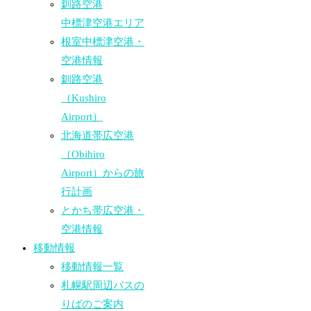
釧路空港
中標津空港エリア
根室中標津空港・
空港情報
釧路空港
（Kushiro
Airport）
北海道帯広空港
（Obihiro
Airport）からの旅
行計画
とかち帯広空港・
空港情報
移動情報
移動情報一覧
札幌駅周辺バスの
りばのご案内