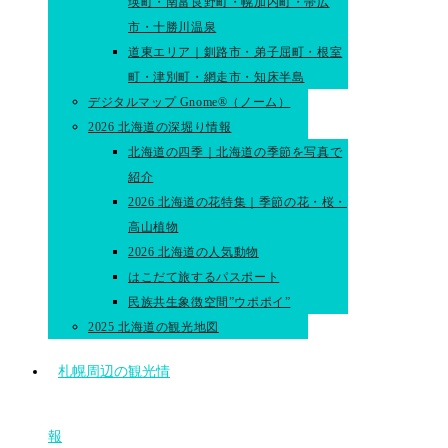
瑛町・南富良野町・幌加内町・帯広
市・十勝川温泉
道東エリア｜釧路市・弟子屈町・根室
町・津別町・網走市・知床半島
デジタルマップ Gnome®（ノーム）
2026 北海道の深堀り情報
北海道の四季｜北海道の季節を写真で
紹介
2026 北海道の花特集｜季節の花・桜・
高山植物
2026 北海道の人気動物
はこだて旅するパスポート
民族共生象徴空間”ウポポイ”
2025 北海道の観光地図
札幌周辺の観光情
報