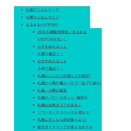
札幌デジタルマップ
小樽デジタルマップ
まるまるSAPPORO
2026 札幌観光情報｜まるまる
SAPPORO(古い）
おすすめスポット
札幌で遊ぼう！
おすすめスポット
小樽で遊ぼう！
札幌からバスで日帰りプチ旅行!
札幌から飛行機とバスで一泊プチ旅行!
札幌・小樽の夜景
札幌のパワースポット+御朱印
札幌の自然エリアを歩るく
コワーキングスペースを使おう!
札幌に行くなら絶対食べよう!
観光ガイドマップが貰えるホテル