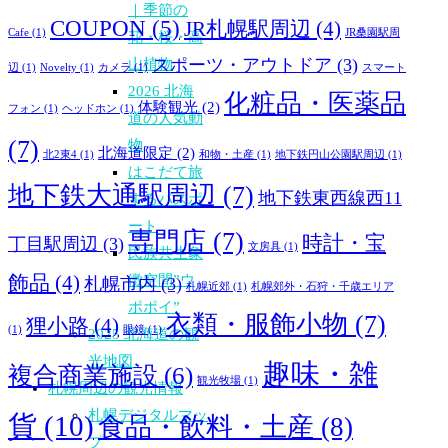
｜季節の
COUPON
(5)
JR札幌駅周辺
(4)
Cafe
(1)
JR桑園駅周
花・桜・高
スポーツ・アウトドア
(3)
山植物
辺
(1)
Novelty
(1)
カメラ
(1)
スマート
2026 北海
化粧品・医薬品
体験観光
(2)
フォン
(1)
ヘッドホン
(1)
道の人気動
(7)
物
北海道限定
(2)
北2東4
(1)
和物・土産
(1)
地下鉄円山公園駅周辺
(1)
はこだて旅
地下鉄大通駅周辺
(7)
地下鉄東西線西11
するパスポ
ート
専門店
(7)
時計・宝
丁目駅周辺
(3)
文房具
(1)
民族共生象
飾品
(4)
徴空間”ウ
札幌市内
(3)
札幌近郊
(1)
札幌郊外・石狩・千歳エリア
ポポイ”
衣類・服飾小物
(7)
狸小路
(4)
(1)
眼鏡
(1)
2025 北海道の観
光地図
趣味・雑
複合商業施設
(6)
観光牧場
(1)
札幌周辺の観光情報
札幌デジタルマッ
貨
(10)
食品・飲料・土産
(8)
プ