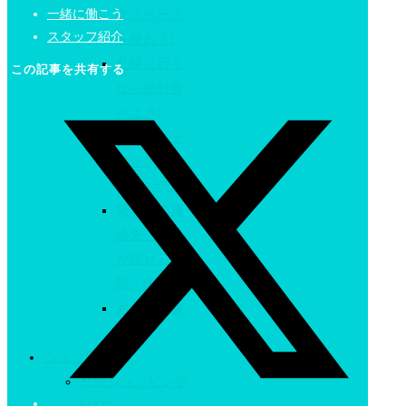
一緒に働こう
グスペース
スタッフ紹介
を使おう!
札幌に行く
この記事を共有する
なら絶対食
べよう!
観光ガイド
マップが貰
えるホテル
緊急時の連
絡先・英語
が話せる病
院・医院
おたる水族
館
ショッピング
札幌ショッピング