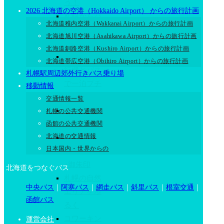
う！
2026 北海道の空港（Hokkaido Airport） からの旅行計画
札幌からバ
北海道稚内空港（Wakkanai Airport）からの旅行計画
スで日帰り
北海道旭川空港（Asahikawa Airport）からの旅行計画
プチ旅行!
北海道釧路空港（Kushiro Airport）からの旅行計画
札幌から飛
北海道帯広空港（Obihiro Airport）からの旅行計画
行機とバス
札幌駅周辺郊外行きバス乗り場
で一泊プチ
移動情報
旅行!
交通情報一覧
札幌・小樽
札幌の公共交通機関
函館の公共交通機関
の夜景
北海道の交通情報
札幌のパワ
日本国内・世界からの
ースポット
+御朱印
北海道をつなぐバス
札幌の自然
中央バス
｜
阿寒バス
｜
網走バス
｜
斜里バス
｜
根室交通
｜
エリアを歩
函館バス
るく
コワーキン
運営会社