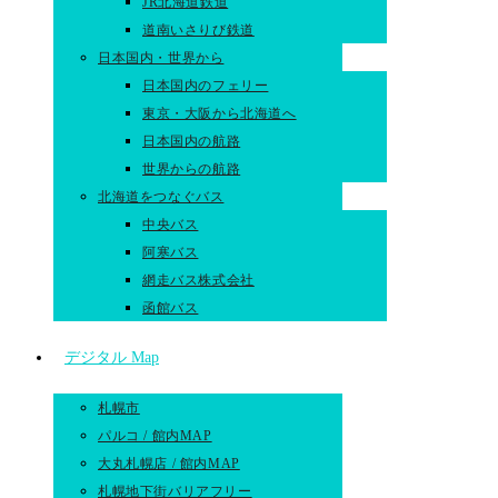
JR北海道鉄道
道南いさりび鉄道
日本国内・世界から
日本国内のフェリー
東京・大阪から北海道へ
日本国内の航路
世界からの航路​
北海道をつなぐバス
中央バス
阿寒バス
網走バス株式会社
函館バス
デジタル Map
札幌市
パルコ / 館内MAP
大丸札幌店 / 館内MAP
札幌地下街バリアフリー