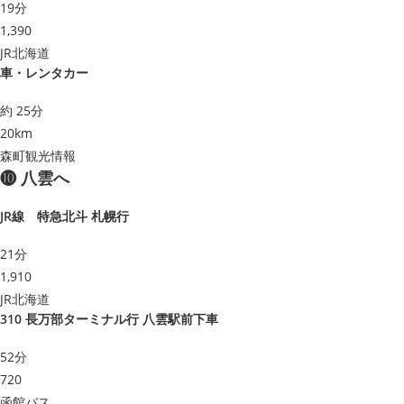
19分
1,390
JR北海道
車・レンタカー
約 25分
20km
森町観光情報
❿ 八雲へ
JR線 特急北斗 札幌行
21分
1,910
JR北海道
310 長万部ターミナル行 八雲駅前下車
52分
720
函館バス