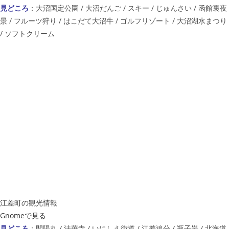
見どころ
：大沼国定公園 / 大沼だんご / スキー / じゅんさい / 函館裏夜
景 / フルーツ狩り / はこだて大沼牛 / ゴルフリゾート / 大沼湖水まつり
/ ソフトクリーム
江差町の観光情報
Gnomeで見る
見どころ
：開陽丸 / 法華寺 / いにしえ街道 / 江差追分 / 瓶子岩 / 北海道