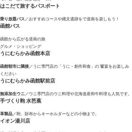
はこだて旅するパスポート
乗り放題パス
／おすすめコースや縄文遺跡をで道南を楽しもう！
函館バス
函館から広がる道南の旅
グルメ・ショッピング
うにむらかみ函館本店
函館朝市に隣接
／うに専門店の「うに・創作和食」の 饗宴をお楽しみ
ください
うにむらかみ函館駅前店
無添加生ウニ
／ウニ専門店のウニ料理や北海道産和牛料理も人気です。
手づくり鞄 水芭蕉
革製品
／鞄、財布からキーホルダーなどの小物まで。
イオン湯川店