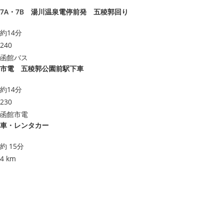
7A・7B 湯川温泉電停前発 五稜郭回り
約14分
240
函館バス
市電 五稜郭公園前駅下車
約14分
230
函館市電
車・レンタカー
約 15分
4 km