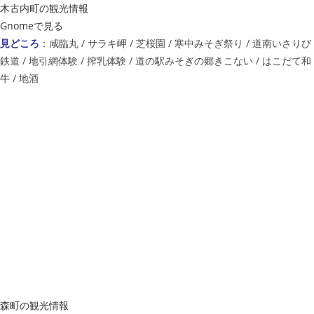
木古内町の観光情報
Gnomeで見る
見どころ
：咸臨丸 / サラキ岬 / 芝桜園 / 寒中みそぎ祭り / 道南いさりび
鉄道 / 地引網体験 / 搾乳体験 / 道の駅みそぎの郷きこない / はこだて和
牛 / 地酒
森町の観光情報