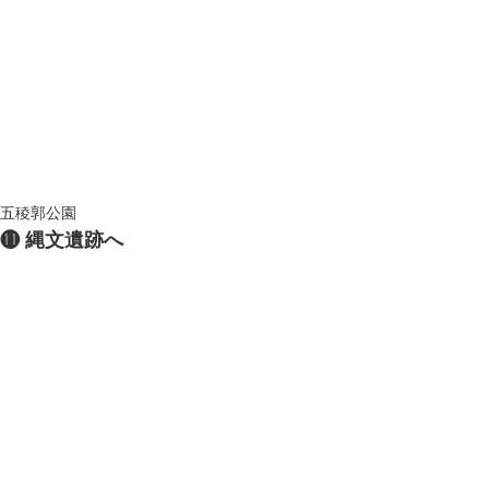
五稜郭公園
⓫ 縄文遺跡へ