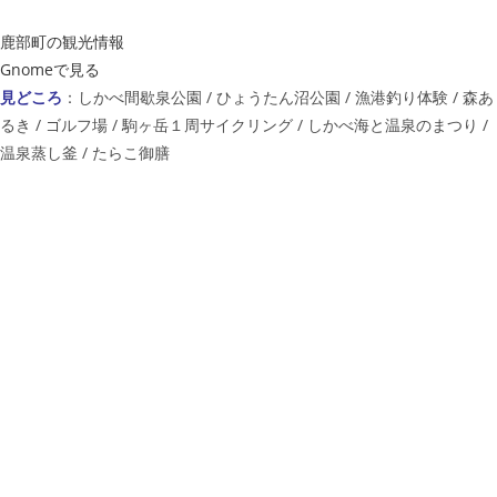
鹿部町の観光情報
Gnomeで見る
見どころ
：しかべ間歇泉公園 / ひょうたん沼公園 / 漁港釣り体験 / 森あ
るき / ゴルフ場 / 駒ヶ岳１周サイクリング / しかべ海と温泉のまつり /
温泉蒸し釜 / たらこ御膳