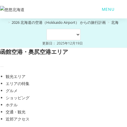
コ
MENU
ン
テ
>
2026 北海道の空港（Hokkaido Airport） からの旅行計画
>
北海道函館
ン
ツ
へ
更新日： 2025年12月19日
ス
函館空港・奥尻空港エリア
キ
ッ
プ
観光エリア
エリアの特集
グルメ
ショッピング
ホテル
交通・観光
近郊アクセス