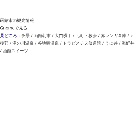
函館市の観光情報
Gnomeで見る
見どころ
：夜景 / 函館朝市 / 大門横丁 / 元町・教会 / 赤レンガ倉庫 / 五
稜郭 / 湯の川温泉 / 谷地頭温泉 / トラピスチヌ修道院 / うに丼 / 海鮮丼
/ 函館スイーツ