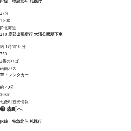
JR線 特急北斗 札幌行
27分
1,800
JR北海道
210 鹿部出張所行 大沼公園駅下車
約 1時間10 分
750
2番のりば
函館バス
車・レンタカー
約 40分
30km
七飯町観光情報
❾ 森町へ
JR線 特急北斗 札幌行