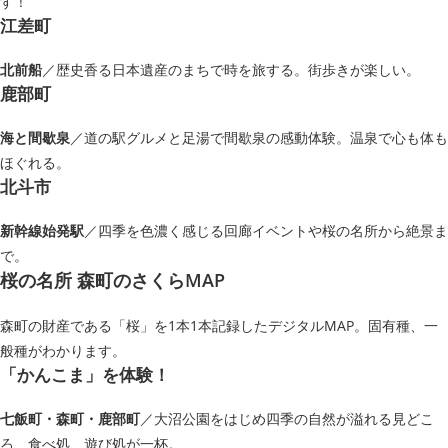
す！
江差町
北前船
／歴史香る日本遺産のまちで時を旅する。街歩きが楽しい。
鹿部町
海と間歇泉
／道の駅グルメと足湯で間歇泉の感動体験。温泉で心も体も
ほぐれる。
北斗市
新幹線始発駅
／四季を色濃く感じる回廊イベントや桜の名所から絶景ま
で。
桜の名所 森町のさくらMAP
森町の財産である「桜」を1本1本記録したデジタルMAP。固有種、一
般種がわかります。
「かんこま」を体験！
七飯町・森町・鹿部町
／大沼公園をはじめ四季の自然が溢れる見どこ
ろ、食べ処、遊び処が一杯。