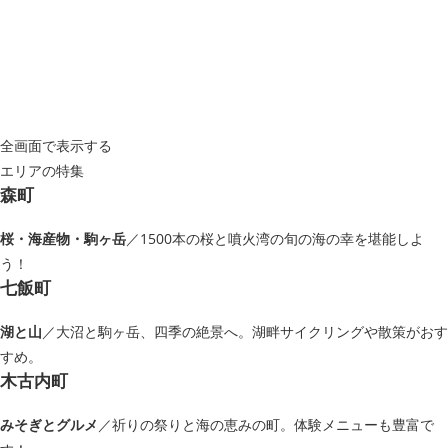
全画面で表示する
エリアの特集
森町
桜・海産物・駒ヶ岳
／1500本の桜と噴火湾の旬の海の幸を堪能しよ
う！
七飯町
湖と山
／大沼と駒ヶ岳、四季の絶景へ。湖畔サイクリングや散策がおす
すめ。
木古内町
みそぎとグルメ
／祈りの祭りと海の恵みの町。体験メニューも豊富で