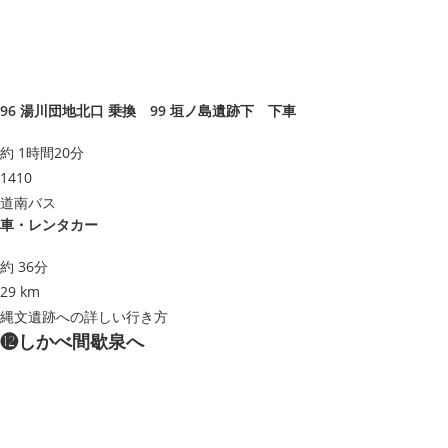
96 湯川団地北口 乗換 99 垣ノ島遺跡下 下車
約 1時間20分
1410
道南バス
車・レンタカー
約 36分
29 km
縄文遺跡への詳しい行き方
⓬しかべ間歇泉へ